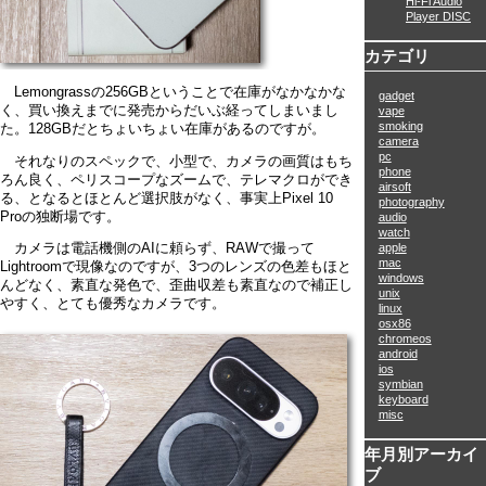
Hi-Fi Audio
Player DISC
カテゴリ
Lemongrassの256GBということで在庫がなかなかな
gadget
く、買い換えまでに発売からだいぶ経ってしまいまし
vape
smoking
た。128GBだとちょいちょい在庫があるのですが。
camera
pc
それなりのスペックで、小型で、カメラの画質はもち
phone
ろん良く、ペリスコープなズームで、テレマクロができ
airsoft
る、となるとほとんど選択肢がなく、事実上Pixel 10
photography
Proの独断場です。
audio
watch
apple
カメラは電話機側のAIに頼らず、RAWで撮って
mac
Lightroomで現像なのですが、3つのレンズの色差もほと
windows
んどなく、素直な発色で、歪曲収差も素直なので補正し
unix
やすく、とても優秀なカメラです。
linux
osx86
chromeos
android
ios
symbian
keyboard
misc
年月別アーカイ
ブ