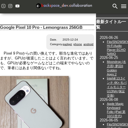
search
menu
最新タイトル一
覧
Google Pixel 10 Pro - Lemongrass 256GB
2026-06-26
Date.
2025-12-24
Fiio/SNOWSK
Category.
gadget
phone
android
Hi-Fi Audio
Player ECHO
Pixel 9 Proからの買い換えです。順当な進化ではあり
NANO
2026-06-25
ますが、GPUが後退したことはよく言われています。で
Moondrop (水
も、GPUが必要なゲームなどはこの端末でやらないの
月雨) 夢回II
で、筆者にはあまり関係ないですね。
Golden
Ages:2
Intehill 13.3イ
ンチ 4K+ モバ
イルモニター
U13NA (保証
交換)
2026-06-08
Apple Magic
Keyboard
Folio (iPad 第
10/11世代)
2026-06-05
Fiio/SNOWSK