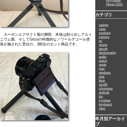
Hi-Fi Audio
Player DISC
カテゴリ
gadget
vape
smoking
カーボンエグザクト製の脚部、本体は削り出しアルミ
camera
ニウム製、そしてGitzoの特徴的なノワールデコール塗
pc
装が施された雲台の、3部位のセット商品です。
phone
airsoft
photography
audio
watch
apple
mac
windows
unix
linux
osx86
chromeos
android
ios
symbian
keyboard
misc
年月別アーカイ
ブ