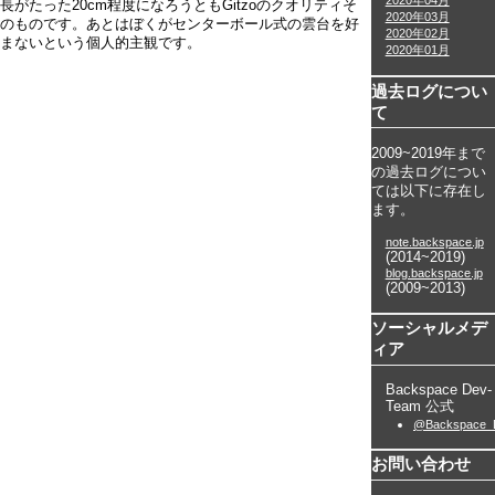
2020年04月
長がたった20cm程度になろうともGitzoのクオリティそ
2020年03月
のものです。あとはぼくがセンターボール式の雲台を好
2020年02月
まないという個人的主観です。
2020年01月
過去ログについ
て
2009~2019年まで
の過去ログについ
ては以下に存在し
ます。
note.backspace.jp
(2014~2019)
blog.backspace.jp
(2009~2013)
ソーシャルメデ
ィア
Backspace Dev-
Team 公式
@Backspace_
お問い合わせ