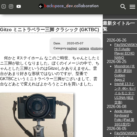
search
menu
最新タイトル一
覧
Gitzo ミニトラベラー三脚 クラシック (GKTBC)
2026-06-26
Date.
2020-05-07
Fiio/SNOWSK
Category.
gadget
camera
photography
Hi-Fi Audio
Player ECHO
NANO
何かと #ステイホーム なこのご時世、ちゃんとしたミ
2026-06-25
ニ三脚が欲しくなりました。ぼくのイメージの中で、ち
Moondrop (水
ゃんとした三脚というのはGitzoしかありえません。雲
月雨) 夢回II
台があまり好きな形状ではないのですが、型番で
Golden
GKTBCというミニトラベラー三脚がございまして、雲
Ages:2
Intehill 13.3イ
台などあとで変えればよかろうとこれを買いました。
ンチ 4K+ モバ
イルモニター
U13NA (保証
交換)
2026-06-08
Apple Magic
Keyboard
Folio (iPad 第
10/11世代)
2026-06-05
Fiio/SNOWSK