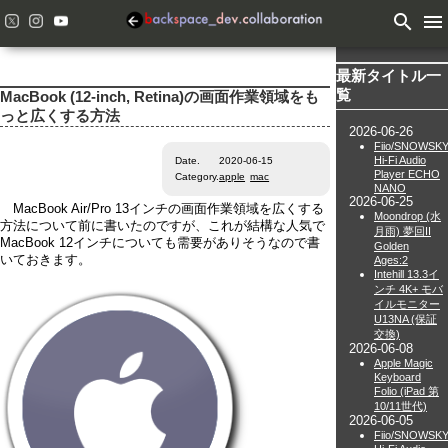
search
menu
最新タイトル一
覧
MacBook (12-inch, Retina)の画面作業領域をも
っと広くする方法
2026-06-26
Fiio/SNOWSK
Hi-Fi Audio
Date.
2020-06-15
Player ECHO
Category.
apple
mac
NANO
2026-06-25
MacBook Air/Pro 13インチの画面作業領域を広くする
Moondrop (水
方法について前に書いたのですが、これが結構な人気で
月雨) 夢回II
MacBook 12インチについても需要がありそうなので書
Golden
いておきます。
Ages:2
Intehill 13.3イ
ンチ 4K+ モバ
イルモニター
U13NA (保証
交換)
2026-06-08
Apple Magic
Keyboard
Folio (iPad 第
10/11世代)
2026-06-05
Fiio/SNOWSK