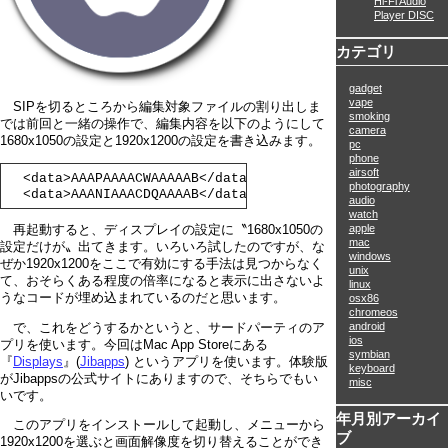
Hi-Fi Audio
Player DISC
カテゴリ
gadget
vape
SIPを切るところから編集対象ファイルの割り出しま
smoking
では前回と一緒の操作で、編集内容を以下のようにして
camera
1680x1050の設定と1920x1200の設定を書き込みます。
pc
phone
airsoft
  <data>AAAPAAAACWAAAAAB</data>

photography
  <data>AAANIAAACDQAAAAB</data>
audio
watch
apple
再起動すると、ディスプレイの設定に〝1680x1050の
mac
設定だけが〟出てきます。いろいろ試したのですが、な
windows
ぜか1920x1200をここで有効にする手法は見つからなく
unix
て、おそらくある程度の倍率になると表示に出さないよ
linux
うなコードが埋め込まれているのだと思います。
osx86
chromeos
android
で、これをどうするかというと、サードパーティのア
ios
プリを使います。今回はMac App Storeにある
symbian
『
Displays
』(
Jibapps
) というアプリを使います。体験版
keyboard
がJibappsの公式サイトにありますので、そちらでもい
misc
いです。
年月別アーカイ
このアプリをインストールして起動し、メニューから
ブ
1920x1200を選ぶと画面解像度を切り替えることができ