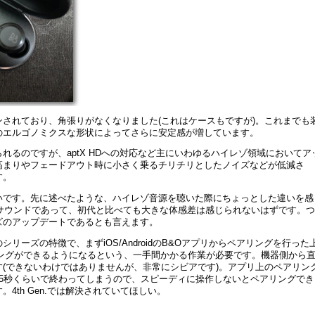
されており、角張りがなくなりました(これはケースもですが)。これまでも
のエルゴノミクスな形状によってさらに安定感が増しています。
れるのですが、aptX HDへの対応など主にいわゆるハイレゾ領域においてア
高まりやフェードアウト時に小さく乗るチリチリとしたノイズなどが低減さ
す。
いです。先に述べたような、ハイレゾ音源を聴いた際にちょっとした違いを感
サウンドであって、初代と比べても大きな体感差は感じられないはずです。つ
ズのアップデートであるとも言えます。
リーズの特徴で、まずiOS/AndroidのB&Oアプリからペアリングを行った
ペアリングができるようになるという、一手間かかる作業が必要です。機器側から
(できないわけではありませんが、非常にシビアです)。アプリ上のペアリン
5秒くらいで終わってしまうので、スピーディに操作しないとペアリングでき
4th Gen.では解決されていてほしい。