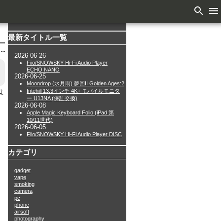
search
menu
最新タイトル一覧
2026-06-26
Fiio/SNOWSKY Hi-Fi Audio Player
ECHO NANO
2026-06-25
Moondrop (水月雨) 夢回II Golden Ages:2
Intehill 13.3インチ 4K+ モバイルモニタ
よ
ー U13NA (保証交換)
2026-06-08
Apple Magic Keyboard Folio (iPad 第
10/11世代)
2026-06-05
Fiio/SNOWSKY Hi-Fi Audio Player DISC
カテゴリ
gadget
vape
smoking
camera
pc
phone
airsoft
photography