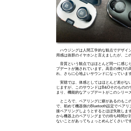
ハウジングは人間工学的な観点でデザイン
用感は抜群のイヤホンと言えましたが、こ
音質という観点ではほとんど同一に感じら
プデートが施されています。高音の伸びの
れ、さらに心地よいサウンドになっていま
実聴では、体感としてはほとんど差がな
じますが、このサウンドはB&Oそのものの
まり、機能的なアップデートがこのシリー
ところで、ペアリングに癖があるのもこのシ
で、初めて機器側のBluetooth設定で
接ペアリングしようとするとほぼ失敗します
から機器上のペアリングまでの待ち時間が1
ないことがあってちょっとめんどくさいです。