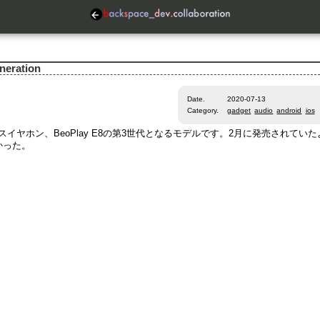
neration
Date.
2020-07-13
Category.
gadget
audio
android
ios
イヤホン、BeoPlay E8の第3世代となるモデルです。2月に発売されていた
かった。