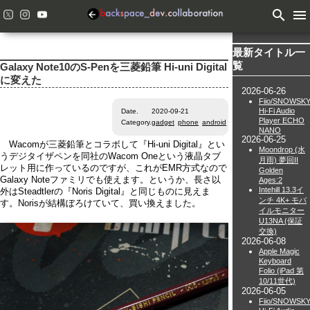
search
menu
最新タイトル一
覧
Galaxy Note10のS-Penを三菱鉛筆 Hi-uni Digital
に変えた
2026-06-26
Fiio/SNOWSK
Hi-Fi Audio
Date.
2020-09-21
Player ECHO
Category.
gadget
phone
android
NANO
2026-06-25
Wacomが三菱鉛筆とコラボして『Hi-uni Digital』とい
Moondrop (水
うデジタイザペンを同社のWacom Oneという液晶タブ
月雨) 夢回II
レット用に作っているのですが、これがEMR方式なので
Golden
Galaxy Noteファミリでも使えます。というか、長さ以
Ages:2
Intehill 13.3イ
外はSteadtlerの『Noris Digital』と同じものに見えま
ンチ 4K+ モバ
す。Norisが結構ぼろけていて、買い換えました。
イルモニター
U13NA (保証
交換)
2026-06-08
Apple Magic
Keyboard
Folio (iPad 第
10/11世代)
2026-06-05
Fiio/SNOWSK