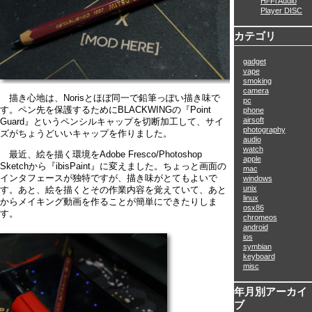
Hi-Fi Audio
Player DISC
カテゴリ
gadget
vape
smoking
camera
描き心地は、Norisとほぼ同一で鉛筆っぽい描き味で
pc
す。ペン先を保護するためにBLACKWINGの『Point
phone
airsoft
Guard』というペンシルキャップを切断加工して、サイ
photography
ズがちょうどいいキャップを作りました。
audio
watch
最近、絵を描く環境をAdobe Fresco/Photoshop
apple
Sketchから『ibisPaint』に変えました。ちょっと画面の
mac
インタフェースが独特ですが、描き味がとてもよいで
windows
unix
す。あと、絵を描くとその作業内容を覚えていて、あと
linux
からメイキング動画を作ることが簡単にできたりしま
osx86
す。
chromeos
android
ios
symbian
keyboard
misc
年月別アーカイ
ブ