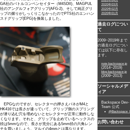
2020年04月
GA社のバトルコンペンセイター（M4SDII)、MAGPUL
2020年03月
社のアングルフォアグリップ(AFG-2)、そして純正グリ
2020年02月
2020年01月
ップの握りがしっくりこなかったのでPTS社のエンハン
スドグリップ(EPG)を換装しました。
過去ログについ
て
2009~2019年まで
の過去ログについ
ては以下に存在し
ます。
note.backspace.jp
(2014~2019)
blog.backspace.jp
(2009~2013)
ソーシャルメデ
ィア
Backspace Dev-
EPGなのですが、セレクターの押さえバネがM4と
Team 公式
HK416では長さが違っていて、グリップ側のスプリング
@Backspace_
が潜り込む穴を埋めないとセレクターが正常に動作しな
くなります。それと、グリップを止めているヘックスの
お問い合わせ
径は5mmなので、長さが充分にある5mm径の六角レン
チを買いましょう。マルイの4mmとは異なります。