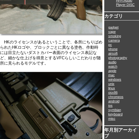
Hi-Fi Audio
Player DISC
カテゴリ
gadget
vape
smoking
camera
HKのライセンスがあるということで、各所にちりばめ
pc
られたHKロゴや、ブロックごとに異なる塗色、作動時
phone
には目立たないダストカバー表面のライセンス表記な
airsoft
ど、細かな仕上げを得意とするVFCらしいこだわりが随
photography
audio
所に見られるモデルです。
watch
apple
mac
windows
unix
linux
osx86
chromeos
android
ios
symbian
keyboard
misc
年月別アーカイ
ブ