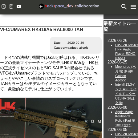
search
menu
最新タイトル一
覧
VFC/UMAREX HK416A5 RAL8000 TAN
2026-06-26
Date.
2020-09-30
Fiio/SNOWSK
Category.
gadget
airsoft
Hi-Fi Audio
Player ECHO
ドイツの法執行機関ではG38と呼ばれる、HK416シリ
NANO
2026-06-25
ーズの最新マイナーチェンジモデルHK416A5を、HK社
Moondrop (水
の正規ライセンスのもとSIG SAUERの親会社である
月雨) 夢回II
VFC社がUmarexブランドでモデルアップしている、ち
Golden
ょっとややこしい事情のガスブローバックガンです。
Ages:2
TANカラーはA5モデルのイメージカラーともなってい
Intehill 13.3イ
て、象徴的なモデルに仕上がっています。
ンチ 4K+ モバ
イルモニター
U13NA (保証
交換)
2026-06-08
Apple Magic
Keyboard
Folio (iPad 第
10/11世代)
2026-06-05
Fiio/SNOWSK