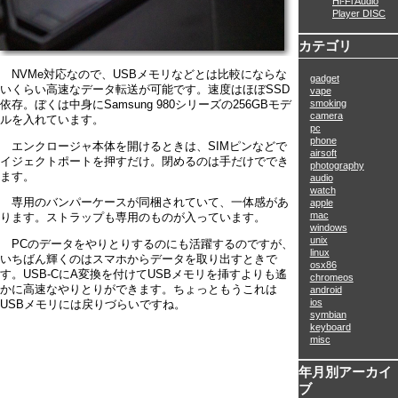
Hi-Fi Audio
Player DISC
カテゴリ
NVMe対応なので、USBメモリなどとは比較にならな
gadget
いくらい高速なデータ転送が可能です。速度はほぼSSD
vape
smoking
依存。ぼくは中身にSamsung 980シリーズの256GBモデ
camera
ルを入れています。
pc
phone
エンクロージャ本体を開けるときは、SIMピンなどで
airsoft
イジェクトポートを押すだけ。閉めるのは手だけででき
photography
ます。
audio
watch
専用のバンパーケースが同梱されていて、一体感があ
apple
mac
ります。ストラップも専用のものが入っています。
windows
unix
PCのデータをやりとりするのにも活躍するのですが、
linux
いちばん輝くのはスマホからデータを取り出すときで
osx86
す。USB-CにA変換を付けてUSBメモリを挿すよりも遙
chromeos
かに高速なやりとりができます。ちょっともうこれは
android
ios
USBメモリには戻りづらいですね。
symbian
keyboard
misc
年月別アーカイ
ブ