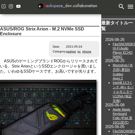
search
menu
最新タイトル一
覧
ASUS/ROG Strix Arion - M.2 NVMe SSD
Enclosure
2026-06-26
Fiio/SNOWSK
Date.
2021-05-24
Hi-Fi Audio
Category.
gadget
pc
phone
Player ECHO
NANO
2026-06-25
ASUSのゲーミングブランドROGからリリースされて
Moondrop (水
いる、Strix ArionというSSDエンクロージャを買いまし
月雨) 夢回II
た。いわゆるSSDケースです。お高いですが光ります。
Golden
Ages:2
Intehill 13.3イ
ンチ 4K+ モバ
イルモニター
U13NA (保証
交換)
2026-06-08
Apple Magic
Keyboard
Folio (iPad 第
10/11世代)
2026-06-05
Fiio/SNOWSK