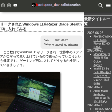
search
menu
最新タイトル一
覧
リークされたWindows 11をRazer Blade Stealth
13に入れてみる
2026-06-26
Fiio/SNOWSK
Hi-Fi Audio
Date.
2021-06-20
Player ECHO
Category.
gadget
pc
windows
NANO
2026-06-25
ここ数日でWindows 11がリークされ、世界中のメディ
Moondrop (水
アがこぞって取り上げているので乗っかっていこうとい
月雨) 夢回II
う機運です。ゲーミングPCに入れてどうなるか検証し
Golden
ていきましょう。
Ages:2
Intehill 13.3イ
ンチ 4K+ モバ
イルモニター
U13NA (保証
交換)
2026-06-08
Apple Magic
Keyboard
Folio (iPad 第
10/11世代)
2026-06-05
Fiio/SNOWSK