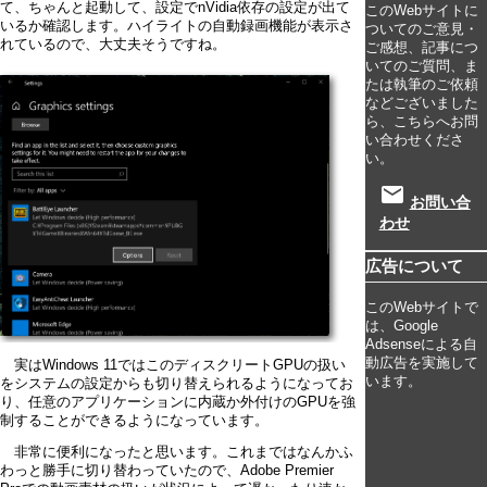
て、ちゃんと起動して、設定でnVidia依存の設定が出て
このWebサイトに
いるか確認します。ハイライトの自動録画機能が表示さ
ついてのご意見・
れているので、大丈夫そうですね。
ご感想、記事につ
いてのご質問、ま
たは執筆のご依頼
などございました
ら、こちらへお問
い合わせくださ
い。
email
お問い合
わせ
広告について
このWebサイトで
は、Google
Adsenseによる自
動広告を実施して
実はWindows 11ではこのディスクリートGPUの扱い
います。
をシステムの設定からも切り替えられるようになってお
り、任意のアプリケーションに内蔵か外付けのGPUを強
制することができるようになっています。
非常に便利になったと思います。これまではなんかふ
わっと勝手に切り替わっていたので、Adobe Premier