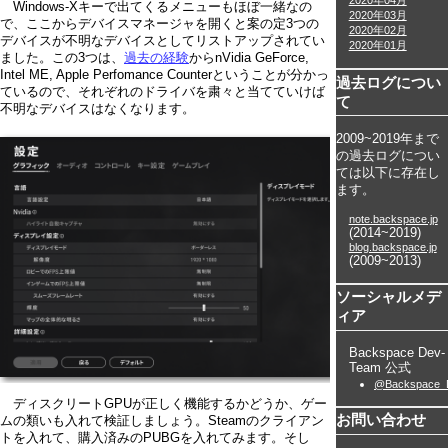
2020年04月
Windows-Xキーで出てくるメニューもほぼ一緒なの
2020年03月
で、ここからデバイスマネージャを開くと案の定3つの
2020年02月
デバイスが不明なデバイスとしてリストアップされてい
2020年01月
ました。この3つは、
過去の経験
からnVidia GeForce,
Intel ME, Apple Perfomance Counterということが分かっ
過去ログについ
ているので、それぞれのドライバを粛々と当てていけば
て
不明なデバイスはなくなります。
2009~2019年まで
の過去ログについ
ては以下に存在し
ます。
note.backspace.jp
(2014~2019)
blog.backspace.jp
(2009~2013)
ソーシャルメデ
ィア
Backspace Dev-
Team 公式
@Backspace_
ディスクリートGPUが正しく機能するかどうか、ゲー
お問い合わせ
ムの類いも入れて検証しましょう。Steamのクライアン
トを入れて、購入済みのPUBGを入れてみます。そし