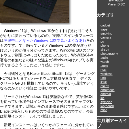
Hi-Fi Audio
Player DISC
カテゴリ
gadget
vape
Windows 11は、Windows 10からすれば見た目こそ大
smoking
がかりに変わっているものの、実際このインタフェース
camera
は
開発中止となったWindows 10Xで見たようなあれ
その
pc
ものです。で、触っているとWindows 10の皮が違うだ
phone
airsoft
けというのが段々分かってきます。Windows 10Xのソフ
photography
トウェア制限はやっぱりだめだったので、WoW32/64や
audio
署名の有無などの様々な過去のWindows向けアプリを実
watch
行できるようにしたという感じですね。
apple
mac
今回犠牲となるRazer Blade Stealth 13は、ゲーミング
windows
unix
PCではありますがハードウェア構成が素直で、ディス
linux
クリートGPUも搭載しているので、そういう環境でどう
osx86
なるのかという検証には使いやすいです。
chromeos
android
リークされたWindows 11は英語版なので、英語版OS
ios
を使っている場合はインプレースでそのままアップグレ
symbian
keyboard
ードできます。環境がそのまま残る感じですね。ぼくの
misc
Bladeは輸入したものなので英語版OSなのですが、今回
は新規インストールして検証しました。
年月別アーカイ
新規インストールはいくつかのフェーズに分かれてい
ブ