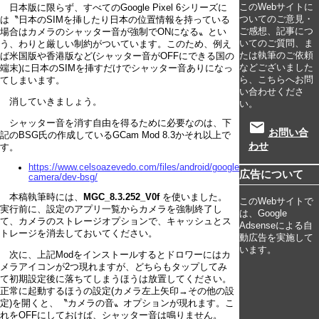
このWebサイトに
日本版に限らず、すべてのGoogle Pixel 6シリーズに
ついてのご意見・
は〝日本のSIMを挿したり日本の位置情報を持っている
ご感想、記事につ
場合はカメラのシャッター音が強制でONになる〟とい
いてのご質問、ま
う、わりと厳しい制約がついています。このため、例え
たは執筆のご依頼
ば米国版や香港版など(シャッター音がOFFにできる国の
などございました
端末)に日本のSIMを挿すだけでシャッター音ありになっ
ら、こちらへお問
てしまいます。
い合わせくださ
消していきましょう。
い。
シャッター音を消す自由を得るために必要なのは、下
email
お問い合
記のBSG氏の作成しているGCam Mod 8.3かそれ以上で
わせ
す。
https://www.celsoazevedo.com/files/android/google-
広告について
camera/dev-bsg/
本稿執筆時には、
MGC_8.3.252_V0f
を使いました。
このWebサイトで
実行前に、設定のアプリ一覧からカメラを強制終了し
は、Google
て、カメラのストレージオプションで、キャッシュとス
Adsenseによる自
トレージを消去しておいてください。
動広告を実施して
います。
次に、上記Modをインストールするとドロワーにはカ
メラアイコンが2つ現れますが、どちらもタップしてみ
て初期設定後に落ちてしまうほうは放置してください。
正常に起動するほうの設定(カメラ左上矢印→その他の設
定)を開くと、〝カメラの音〟オプションが現れます。こ
れをOFFにしておけば、シャッター音は鳴りません。