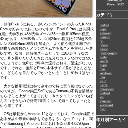
Hi-Fi Audio
Player DISC
カテゴリ
無印Pixel 6にある、赤いワンポイントの入ったKinda
gadget
Coralが好みではあったのですが、Pixel 6 Proには沈胴式
vape
smoking
(屈曲光学系)の48M光学ズーム(35mm換算105mm程度,
camera
4X)があり、50M広角レンズ(同24mm程度)と12M超広角
pc
レンズ(同14mm程度)を加えた、よく使う焦点距離での
phone
結構な画素数のカメラシステムであることを重視した選
airsoft
択です。なお、超解像ズームとしては20Xだそうなの
photography
audio
で、月を撮りたい人たちには充分なカメラなのではない
watch
でしょうか。無印には昨今の流行どおり、望遠がないん
apple
です。それと、無印とProの本体サイズ差がほとんどな
mac
く、どちらを選んでもでかいということに変わりはない
windows
unix
です。
linux
osx86
大きな携帯電話は持て余すので特に買う気はなかった
chromeos
のですが、Google純正SoCであるTensorの不具合情報が
android
ちらほらと上がってきており、今のタイミングがいちば
ios
ん面白そうなので発売1週間くらいで買ってしまったと
symbian
keyboard
いう感じです。
misc
OSは最初からAndroid 12となっており、Google純正で
あるが故の最新の体験をできるようになっています。我
年月別アーカイ
らがSamsungもAndroid 12におけるOneUI 4.0のOpen
ブ