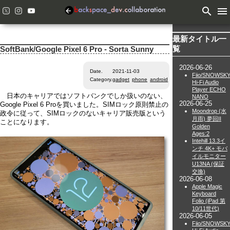
search
menu
最新タイトル一
覧
SoftBank/Google Pixel 6 Pro - Sorta Sunny
2026-06-26
Date.
2021-11-03
Fiio/SNOWSK
Category.
gadget
phone
android
Hi-Fi Audio
Player ECHO
日本のキャリアではソフトバンクでしか扱いのない、
NANO
2026-06-25
Google Pixel 6 Proを買いました。SIMロック原則禁止の
Moondrop (水
政令に従って、SIMロックのないキャリア販売版という
月雨) 夢回II
ことになります。
Golden
Ages:2
Intehill 13.3イ
ンチ 4K+ モバ
イルモニター
U13NA (保証
交換)
2026-06-08
Apple Magic
Keyboard
Folio (iPad 第
10/11世代)
2026-06-05
Fiio/SNOWSK