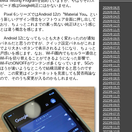
Beta Testing Programを始めていますが、やはりそのス
ピード感はGoogle純正にはかないません。
2026年06月
2026年05月
Pixel 6シリーズではAndroid 12の〝Material You〟とい
2026年04月
う新しいデザイン理念をソフトウェア全面に押し出して
2026年02月
おり、ちょっとこれまでの素っ気ない純正UIという感じ
2025年12月
とは違う概念を感じます。
2025年11月
2025年10月
Android 12になってもっとも大きく変わったのが通知
2025年09月
パネルだと思うのですが、クイック設定パネルがこれま
2025年08月
2025年07月
でより大きいボタンで表示されるようになり、ちょっと
2025年05月
戸惑いを感じます。なお、Wi-Fi圏内でもセルラー通信と
2025年02月
Wi-Fiを切り替えることができるようになった影響で、
2024年12月
Wi-FiのON/OFFがワンテンポ多くなっています。5Gの
2024年11月
ほうが速いようなところで結構活躍すると思うのです
2024年10月
が、この変更はインターネットを見渡しても賛否両論な
2024年09月
ので、そのうち変更が入るのかもしれません。
2024年08月
2024年07月
2024年05月
2023年12月
2023年11月
2023年10月
2023年09月
2023年08月
2023年07月
2023年05月
2023年03月
2022年11月
2022年10月