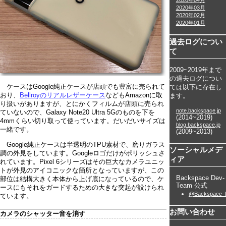
2020年04月
2020年03月
2020年02月
2020年01月
過去ログについ
て
2009~2019年まで
の過去ログについ
ケースはGoogle純正ケースが店頭でも豊富に売られて
ては以下に存在し
おり、
Bellroyのリアルレザーケース
などもAmazonに取
ます。
り扱いがありますが、とにかくフィルムが店頭に売られ
note.backspace.jp
ていないので、Galaxy Note20 Ultra 5Gのものを下を
(2014~2019)
4mmくらい切り取って使っています。だいだいサイズは
blog.backspace.jp
一緒です。
(2009~2013)
Google純正ケースは半透明のTPU素材で、磨りガラス
ソーシャルメデ
調の外見をしています。Googleロゴだけがポリッシュさ
ィア
れています。Pixel 6シリーズはその巨大なカメラユニッ
トが外見のアイコニックな箇所となっていますが、この
Backspace Dev-
部位は結構大きく本体から上げ底になっているので、ケ
Team 公式
ースにもそれをガードするための大きな突起が設けられ
@Backspace_
ています。
お問い合わせ
カメラのシャッター音を消す