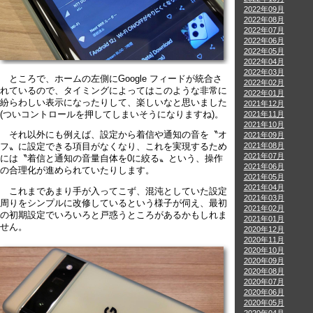
2022年09月
2022年08月
2022年07月
2022年06月
2022年05月
2022年04月
2022年03月
ところで、ホームの左側にGoogle フィードが統合さ
2022年02月
れているので、タイミングによってはこのような非常に
2022年01月
紛らわしい表示になったりして、楽しいなと思いました
2021年12月
(ついコントロールを押してしまいそうになりますね)。
2021年11月
2021年10月
それ以外にも例えば、設定から着信や通知の音を〝オ
2021年09月
2021年08月
フ〟に設定できる項目がなくなり、これを実現するため
2021年07月
には〝着信と通知の音量自体を0に絞る〟という、操作
2021年06月
の合理化が進められていたりします。
2021年05月
2021年04月
これまであまり手が入ってこず、混沌としていた設定
2021年03月
周りをシンプルに改修しているという様子が伺え、最初
2021年02月
の初期設定でいろいろと戸惑うところがあるかもしれま
2021年01月
せん。
2020年12月
2020年11月
2020年10月
2020年09月
2020年08月
2020年07月
2020年06月
2020年05月