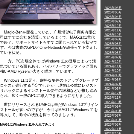
2026年06月
2026年05月
2026年04月
2026年02月
2025年12月
2025年11月
Magic-Benを開発していた、广州增贺电子商务有限公
2025年10月
司はすでに会社を清算しているようで、MAG1は1世代
2025年09月
で終了、サポートサイトもすでに閉じられている状況で
2025年08月
す。今は古参のGPDとOne-Netbookが頑張って下支えし
2025年07月
ている状況。
2025年05月
2025年02月
一方、PC市場全体ではWindows 11の登場によって活
2024年12月
2024年11月
気づいている面もあり、ハイパワーでグラフィック面も
2024年10月
強いAMD Ryzenが大きく躍進しています。
2024年09月
2024年08月
Windows 11は元々、厳格な要件の下アップグレードプ
2024年07月
ロセスが進行する予定でしたが、現在は公式にレジスト
2024年05月
リハックによるインストール要件の緩和などが推し進め
2023年12月
られ、広く一般のPCに導入できるようになりました。
2023年11月
2023年10月
世にリリースされるUMPCは未だWindows 10プリイン
2023年09月
ストールが多いのですが、今回はMAG1にWindows 11を
2023年08月
導入して、昨今の状況を探ってみましょう。
2023年07月
2023年05月
2023年03月
MAG1にWindows 11を入れてみよう
2022年11月
2022年10月