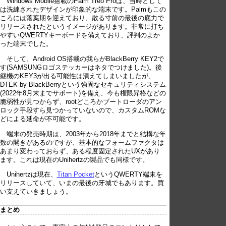
Windows Mobile搭載のPalm Treo Proは、当時として
は洗練されたデザインが印象的な端末です。Palmもこの
ころには落葉期を迎えており、散る寸前の最後の底力で
リリースされたというイメージがあります。非常に打ち
やすいQWERTYキーボードを備えており、評判のよか
った端末でした。
そして、Android OS搭載の我らがBlackBerry KEY2で
す(SAMSUNGロゴステッカーはネタでつけました)。後
継機のKEY3が出る可能性は潰えてしまいましたが、
DTEK by BlackBerryという強固なセキュリティシステム
(2022年8月末までサポート)を備え、今も権限昇格などの
脆弱性が見つからず、rootどころかブートローダのアン
ロック手段すら見つかっていないので、カスタムROMな
どによる延命が不可能です。
端末の発売時期は、2003年から2018年までと結構な年
数の開きがあるのですが、基本的なフォームファクタは
あまり変わっておらず、ある程度固定されたUXがあり
ます。これは現在のUnihertzの製品でも同様です。
Unihertzは現在、
Titan Pocket
というQWERTY端末を
リリースしていて、いまの最後の牙城でもあります。買
い支えていきましょう。
まとめ