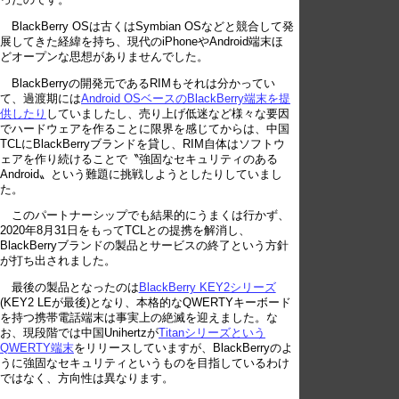
ったのです。
BlackBerry OSは古くはSymbian OSなどと競合して発
展してきた経緯を持ち、現代のiPhoneやAndroid端末ほ
どオープンな思想がありませんでした。
BlackBerryの開発元であるRIMもそれは分かってい
て、過渡期には
Android OSベースのBlackBerry端末を提
供したり
していましたし、売り上げ低迷など様々な要因
でハードウェアを作ることに限界を感じてからは、中国
TCLにBlackBerryブランドを貸し、RIM自体はソフトウ
ェアを作り続けることで〝強固なセキュリティのある
Android〟という難題に挑戦しようとしたりしていまし
た。
このパートナーシップでも結果的にうまくは行かず、
2020年8月31日をもってTCLとの提携を解消し、
BlackBerryブランドの製品とサービスの終了という方針
が打ち出されました。
最後の製品となったのは
BlackBerry KEY2シリーズ
(KEY2 LEが最後)となり、本格的なQWERTYキーボード
を持つ携帯電話端末は事実上の絶滅を迎えました。な
お、現段階では中国Unihertzが
Titanシリーズという
QWERTY端末
をリリースしていますが、BlackBerryのよ
うに強固なセキュリティというものを目指しているわけ
ではなく、方向性は異なります。