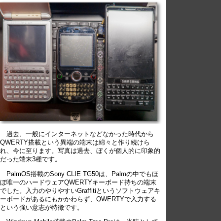
過去、一般にインターネットなどなかった時代から
QWERTY搭載という異端の端末は綿々と作り続けら
れ、今に至ります。写真は過去、ぼくが個人的に印象的
だった端末3種です。
PalmOS搭載のSony CLIE TG50は、Palmの中でもほ
ぼ唯一のハードウェアQWERTYキーボード持ちの端末
でした。入力のやりやすいGraffitiというソフトウェアキ
ーボードがあるにもかかわらず、QWERTYで入力する
という強い意志が特徴です。