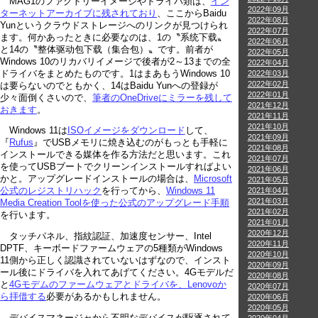
MAG1のファクトリーイメージやドライバ類は、
イン
2022年09月
ターネットアーカイブに残されており
、ここからBaidu
2022年08月
Yunというクラウドストレージへのリンクが見つけられ
2022年07月
ます。何かあったときに必要なのは、1の〝系统下载〟
2022年06月
と14の〝整体驱动包下载（集合包）〟です。前者が
2022年05月
Windows 10のリカバリイメージで後者が2～13までの全
2022年04月
ドライバをまとめたものです。1はまあもうWindows 10
2022年03月
2022年02月
は要らないのでともかく、14はBaidu Yunへの登録が
2022年01月
少々面倒くさいので、
筆者のOneDriveにミラーを残して
2021年12月
おきます
。
2021年11月
2021年10月
Windows 11は
ISOイメージをダウンロード
して、
2021年09月
『
Rufus
』でUSBメモリに焼き込むのがもっとも手軽に
2021年08月
インストールできる媒体を作る方法だと思います。これ
2021年07月
を使ってUSBブートでクリーンインストールすればよい
2021年06月
かと。アップグレードインストールの場合は、
Microsoft
2021年05月
2021年04月
公式のレジストリハック
を行ってから、
Windows 11
2021年03月
Media Creation Toolを使った公式のアップグレード手順
2021年02月
を行います。
2021年01月
2020年12月
タッチパネル、指紋認証、加速度センサー、Intel
2020年11月
DPTF、キーボードファームウェアの5種類がWindows
2020年10月
11側から正しく認識されていないはずなので、インスト
2020年09月
ール後にドライバを入れてあげてください。4Gモデルだ
2020年08月
と
4Gモデムのファームウェアとドライバを、Lenovoか
2020年07月
ら拝借する
必要があるかもしれません。
2020年06月
2020年05月
デバイスマネージャから不明なデバイスが駆逐されて