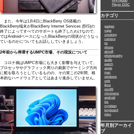
Hi-Fi Audio
Player DISC
カテゴリ
また、今年は1月4日にBlackBerry OS搭載の
BlackBerry端末がBlackBerry Internet Services (BIS)の
gadget
vape
終了によってすべてのサポートも終了したわけなので、
smoking
ではAndroidベースになったBlackBerryの現状がどうなっ
camera
ているのかについてもお話ししていきましょう。
pc
phone
airsoft
2年前から停滞するUMPC市場、その現況について
photography
audio
コロナ禍はUMPC市場にも大きく影響を与えていて、
watch
プロセッサやグラフィック周りの刷新でゲーミング方向
apple
mac
に舵を取ろうとしているものの、その実この2年間、根
windows
本的なハードウェアとしてはあまり進歩していません。
unix
linux
osx86
chromeos
android
ios
symbian
keyboard
misc
年月別アーカイ
ブ