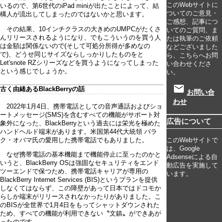
このWebサイトに
いるので、第6世代のiPad miniが出たことによって、結
ついてのご意見・
構人が流出してしまったのではないかと思います。
ご感想、記事につ
その結果、10インチクラスの大きめのUMPCがたくさ
いてのご質問、ま
んリリースされるようになり、でもこういうのを買う人
たは執筆のご依頼
は金額は関係ないので(そして可処分所得が多めなの
などございました
で)、どうせ同じサイズならしっかりしたものをと
ら、こちらへお問
Let'snote RZシリーズなどを買うようになってしまった
い合わせくださ
という感じでしょうか。
い。
email
古く由緒あるBlackBerryの話
お問い合
わせ
2022年1月4日、携帯電話としての音声通話およびショ
ートメッセージ(SMS)を含むすべての機能がサポート対
広告について
象外になった、BlackBerryという過去には栄光を極めた
ハンドヘルド端末があります。米国第44代大統領 バラ
このWebサイトで
ク・オバマ氏の愛用した携帯電話でもありました。
は、Google
なぜ携帯電話の基本機能まで機能停止に至ったのかと
Adsenseによる自
いうと、BlackBerry OSは強固なセキュリティをエンド
動広告を実施して
ツーエンドで保つため、携帯電話キャリアが専用の
います。
BlackBerry Internet Services (BIS)というプランを提供
しなくてはならず、この障壁があって日本ではドコモか
らしか端末がリリースされなかったりがありました。こ
のBISが全世界で1月4日をもってシャットダウンされた
ため、すべての機能が利用できない〝文鎮〟ができあが