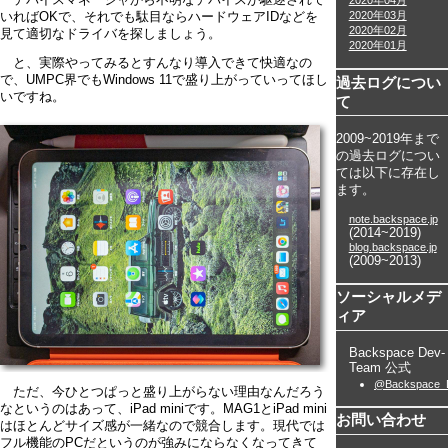
2020年04月
2020年03月
いればOKで、それでも駄目ならハードウェアIDなどを
2020年02月
見て適切なドライバを探しましょう。
2020年01月
と、実際やってみるとすんなり導入できて快適なの
で、UMPC界でもWindows 11で盛り上がっていってほし
過去ログについ
いですね。
て
2009~2019年まで
の過去ログについ
ては以下に存在し
ます。
note.backspace.jp
(2014~2019)
blog.backspace.jp
(2009~2013)
ソーシャルメデ
ィア
Backspace Dev-
Team 公式
@Backspace_
ただ、今ひとつぱっと盛り上がらない理由なんだろう
なというのはあって、iPad miniです。MAG1とiPad mini
お問い合わせ
はほとんどサイズ感が一緒なので競合します。現代では
フル機能のPCだというのが強みにならなくなってきて