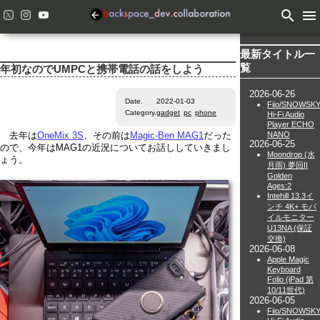
search
menu
最新タイトル一
覧
年初なのでUMPCと携帯電話の話をしよう
2026-06-26
Date.
2022-01-03
Fiio/SNOWSK
Category.
gadget
pc
phone
Hi-Fi Audio
Player ECHO
NANO
去年は
OneMix 3S
、その前は
Magic-Ben MAG1
だった
2026-06-25
ので、今年はMAG1の近況についてお話ししていきまし
Moondrop (水
ょう。
月雨) 夢回II
Golden
Ages:2
Intehill 13.3イ
ンチ 4K+ モバ
イルモニター
U13NA (保証
交換)
2026-06-08
Apple Magic
Keyboard
Folio (iPad 第
10/11世代)
2026-06-05
Fiio/SNOWSK