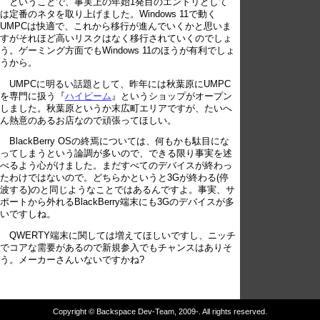
ということで、事実上の年始1発目のエントリとして
は定番のネタを取り上げました。Windows 11で動く
UMPCは快適で、これから移行が進んでいくかと思いま
すがそれほど高いリスクはなく移行されていくのでしょ
う。ゲーミング方面でもWindows 11のほうが有利でしょ
うから。
UMPCに明るい話題として、昨年には秋葉原にUMPC
を専門に扱う『
ハイビーム
』というショップがオープン
しました。秋葉原というか末広町エリアですが、たいへ
ん熱意のあるお店なので頑張ってほしい。
BlackBerry OSの終焉については、何もかも駄目にな
ってしまうという論調が多いので、できる限り事実を述
べるよう心がけました。まだすべてのデバイスが終わっ
たわけではないので。どちらかというと3Gが終わる(停
波する)のと同じようなことではあるんですよ。事実、サ
ポートから外れるBlackBerry端末にも3Gのデバイスが多
いですしね。
QWERTY端末に関しては増えてほしいですし、ニッチ
でコアな需要があるので新規参入でもチャンスはありそ
う。メーカーさんいないですかね?
Copyright © Backspace Dev-Team, 2009-. All rights reserved.