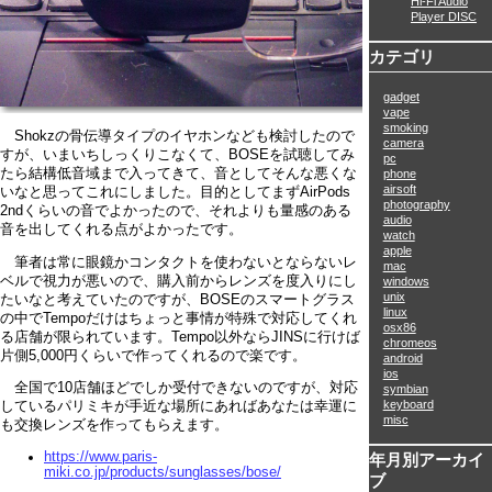
Hi-Fi Audio
Player DISC
カテゴリ
gadget
vape
smoking
Shokzの骨伝導タイプのイヤホンなども検討したので
camera
すが、いまいちしっくりこなくて、BOSEを試聴してみ
pc
たら結構低音域まで入ってきて、音としてそんな悪くな
phone
airsoft
いなと思ってこれにしました。目的としてまずAirPods
photography
2ndくらいの音でよかったので、それよりも量感のある
audio
音を出してくれる点がよかったです。
watch
apple
筆者は常に眼鏡かコンタクトを使わないとならないレ
mac
ベルで視力が悪いので、購入前からレンズを度入りにし
windows
unix
たいなと考えていたのですが、BOSEのスマートグラス
linux
の中でTempoだけはちょっと事情が特殊で対応してくれ
osx86
る店舗が限られています。Tempo以外ならJINSに行けば
chromeos
片側5,000円くらいで作ってくれるので楽です。
android
ios
全国で10店舗ほどでしか受付できないのですが、対応
symbian
keyboard
しているパリミキが手近な場所にあればあなたは幸運に
misc
も交換レンズを作ってもらえます。
https://www.paris-
年月別アーカイ
miki.co.jp/products/sunglasses/bose/
ブ