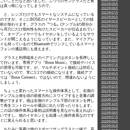
ごいことだなと思いました。ふつうのサングラスだと夜
2022年09月
は真っ暗になってしまうので。
2022年08月
2022年07月
と、レンズだけでもスマートなシステムになっている
2022年06月
のですが、そこにBOSEのイヤースピーカーとしての技
2022年05月
術が加わります。グラスの〝つる〟(テンプル)の部分か
2022年04月
ら耳穴にだけ指向性を向けたスピーカーが仕込まれてい
2022年03月
て、オープンイヤーでもイヤホンをしているようなサウ
2022年02月
2022年01月
ンドが聞こえるようになっています。また、マイクアレ
2021年12月
イも持っているのでBluetoothでリンクしているスマート
2021年11月
フォンの通話用にも使えます。
2021年10月
2021年09月
グラスと利用端末とのペアリングはボタンを長押しし
2021年08月
て行います。専用アプリ『Bose Music』で接続デバイス
2021年07月
の管理も可能です。が、マルチポイント接続には対応し
2021年06月
ていないので、常に1:1での接続になります。接続アプ
2021年05月
リは『Bose Connect』ではないので、間違わないように
2021年04月
しましょう。
2021年03月
2021年02月
ちょっと変わったスマートな操作体系として、右側の
2021年01月
2020年12月
テンプル上側を頭の前後方向にスワイプすると音量の調
2020年11月
整ができます。他は右側のテンプル下部のボタンを押し
2020年10月
て再生コントロールや通話に出たり切ったりをします。
2020年09月
この辺の操作体系は最初は説明書を見ながら覚えればい
2020年08月
いですし、他のイヤホンとも似通った操作体系なのです
2020年07月
ぐに覚えられると思います。
2020年06月
2020年05月
ちなみに装着は他のスポーツサングラスと一緒で、耳