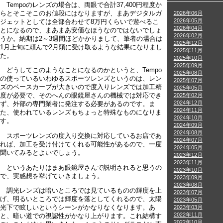
Tempoのレンズの場合は、両眼で合計37,400円程度か
らとそこそこのお値段にはなりますが、まあデジタルガ
2026年06月
2026年05月
ジェットとしては全部合わせて8万円くらいで遊べるこ
2026年04月
とになるので、まあまあ安価なほうなのではないでしょ
2026年02月
うか。納期は2～3週間ほどかかりまして、筆者の場合は
2025年12月
1月上旬に頼んで2月頭に受け取るような結果になりまし
2025年11月
た。
2025年10月
2025年09月
どうしてこのようなことになるのかというと、Tempo
2025年08月
の使っているいわゆるスポーツレンズというのは、レン
2025年07月
ズのベースカーブが大きいので度入りレンズでは加工精
2025年05月
2025年02月
度が必要で、そのへんの眼鏡屋さんの機械では対応でき
2024年12月
ず、外部の専門業者に発注する必要があるのです。ま
2024年11月
た、使われているレンズもちょっと特殊なものになりま
2024年10月
す。
2024年09月
2024年08月
スポーツレンズの度入り交換に対応しているお店であ
2024年07月
れば、加工を受け付けてくれる可能性があるので、一度
2024年05月
聞いてみるとよいでしょう。
2023年12月
2023年11月
というあたりはまあ眼鏡屋さんで説明されると思うの
2023年10月
で、実感想を挙げていきましょう。
2023年09月
2023年08月
調光レンズは暗いところでは見ているものの輝度を上
2023年07月
げ、明るいところでは輝度を落としてくれるので、太陽
2023年05月
2023年03月
光下で眩しいというシーンがかなりなくなります。あ
2022年11月
と、暗い道での視認性がかなり上がります。これ結構す
2022年10月