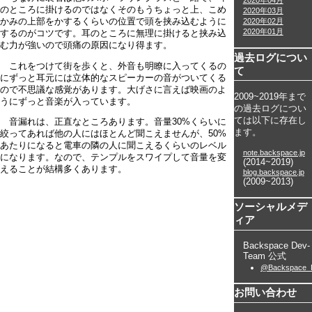
2020年04月
のところに掛けるのではなくそのもうちょっと上、こめ
2020年03月
かみの上部をかするくらいの位置で頭を挟み込むように
2020年02月
2020年01月
するのがコツです。耳のところに無理に掛けると挟み込
む力が強いので頭痛の原因になり得ます。
過去ログについ
これをつけて街を歩くと、外音も明瞭に入ってくるの
て
にずっと耳元には立体的なスピーカーの音がついてくる
ので不思議な感覚があります。大げさに言えば映画のよ
2009~2019年まで
うにずっと音楽が入っています。
の過去ログについ
ては以下に存在し
音漏れは、正直なところあります。音量30%くらいに
ます。
絞ってあれば他の人にはほとんど聞こえませんが、50%
あたりになると電車の隣の人に聞こえるくらいのレベル
note.backspace.jp
になります。なので、テンプルをスワイプして音量を変
(2014~2019)
えることが結構多くあります。
blog.backspace.jp
(2009~2013)
ソーシャルメデ
ィア
Backspace Dev-
Team 公式
@Backspace_
お問い合わせ