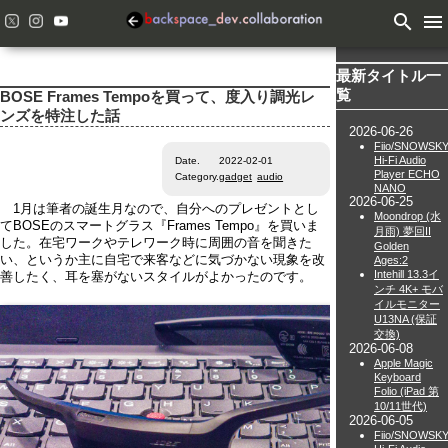
search
menu
最新タイトル一
覧
BOSE Frames Tempoを買って、度入り調光レ
ンズを特注した話
2026-06-26
Fiio/SNOWSK
Hi-Fi Audio
Date.
2022-02-01
Player ECHO
Category.
gadget
audio
NANO
2026-06-25
1月は筆者の誕生月なので、自分へのプレゼントとし
Moondrop (水
てBOSEのスマートグラス『Frames Tempo』を買いま
月雨) 夢回II
した。在宅ワークやテレワーク時に周囲の音を聞きた
Golden
い、というか主に自宅で来客などに気づかない現象を改
Ages:2
Intehill 13.3イ
善したく、耳を塞がないスタイルがよかったのです。
ンチ 4K+ モバ
イルモニター
U13NA (保証
交換)
2026-06-08
Apple Magic
Keyboard
Folio (iPad 第
10/11世代)
2026-06-05
Fiio/SNOWSK