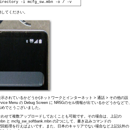
irectory -i mcfg_sw.mbn -o / -v
動してください。
表示されているかどうか(ネットワークとインターネット > 通話 > その他の設
e Menu の Debug Screen に NR5Gのセル情報が出ているかどうかなどで
おめでとうございました。
合わせて複数アップロードしておくことも可能です。その場合は、上記の
o.mbn と mcfg_sw_softbank.mbn の2つにして、書き込みコマンドの
2回処理を行えばよいです。また、日本のキャリアでない場合など上記以外の