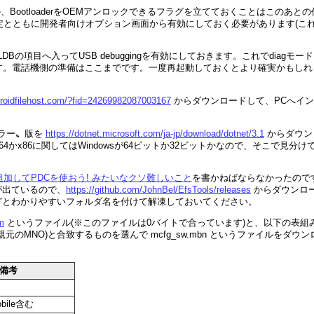
のの、BootloaderをOEMアンロックできるフラグを立てておくことはこのあとの
定とともに開発者向けオプション画面から有効にしておく必要があります(こ
ら、LDBの項目へ入ってUSB debuggingを有効にしておきます。これでdiagモード
す。電話機側の準備はここまでです。一度再起動しておくとより確実かもしれ
droidfilehost.com/?fid=24269982087003167
からダウンロードして、PCへイン
トーラー〟版を
https://dotnet.microsoft.com/ja-jp/download/dotnet/3.1
からダウン
かx86に関してはWindowsが64ビットか32ビットかなので、そこで見分け
追加してPDCを使おう! みたいなクソ難しいこと
を書かねばならなかったので
ルが出ているので、
https://github.com/JohnBel/EfsTools/releases
からダウンロ
』などとわかりやすいフォルダ名を付けて解凍しておいてください。
m
というファイル(※このファイルは0バイトで合っています)と、以下の表組
のMNO)と合致するものを選んで mcfg_sw.mbn というファイルをダウン
備考
obile含む