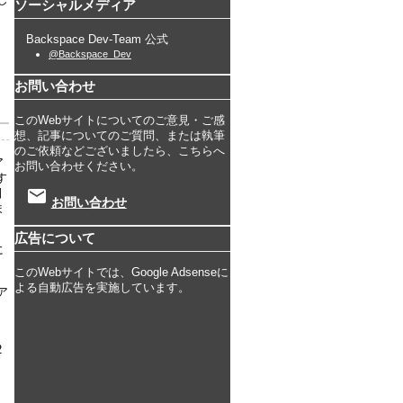
ソーシャルメディア
Backspace Dev-Team 公式
@Backspace_Dev
お問い合わせ
このWebサイトについてのご意見・ご感
想、記事についてのご質問、または執筆
のご依頼などございましたら、こちらへ
ア
お問い合わせください。
す
email
掴
お問い合わせ
ま
広告について
に
このWebサイトでは、Google Adsenseに
よる自動広告を実施しています。
ア
り
2