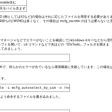
!mobile含む
楽天モバイル含まず
MVNO (例としてはIIJなど)の場合はそれに応じたファイルを用意する必要があり
I持ちの) MVNOは多くなく、その場合は mcfg_sw.mbn のほうは要らないと
Windows
X
イスマネージャなどでエラーがないことを確認して)
-
キーなどから管
ロンプトを開いて、cd コマンドなどで先ほどの『EfsTools』フォルダを開きま
してみましょう。
OKで、何らかのエラーが出ているなら環境構築に失敗しています。この場合
ます。
le -i mcfg_autoselect_by_uim -o /nv/item_files/mcfg/mcfg
するよう命令するファイルを書き込みました。