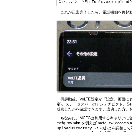
C:\... > .\EfsTools.exe uploadD
これが正常完了したら、電話機側を再起
再起動後、VoLTE設定が『設定』画面に
定)、ステータスバーのアンテナピクト、Servic
成功したかを確認できます。成功した方、
ちなみに、MCFGは利用するキャリアに
mcfg_sw.mbn を例えば mcfg_sw_docom
uploadDirectory -i
のあとを調整して