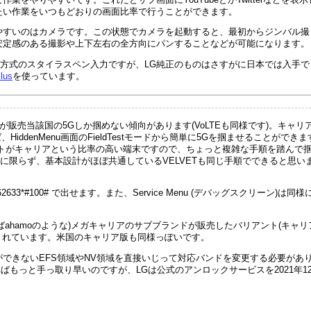
たい作業をいつもどおりの画面比率で行うことができます。
やすいのはカメラです。この状態でカメラを起動すると、最初からジンバル撮
安定感のある撮影や上下左右の全方向にパンすることなどが可能になります。
ES方式のスタイラスペン入力ですが、LG純正のものはさすがに日本では入手で
lus
を使っています。
が販売当該国の5Gしか掴めない傾向があります(VoLTEも同様です)。キャリ
iddenMenu画面のFieldTestモードから簡単に5Gを掴ませることができま
ルートがキャリアという比率の高い端末ですので、ちょっと複雑な手順を踏んで
Gに限らず、基本設計がほぼ共通しているVELVETも同じ手順でできると思い
62633*#100# で出せます。また、Service Menu (デバッグスクリーン)は同様
えばahamoのような)メガキャリアのサブブランドが販売したバリアント(キャリ
estが消されています。米国のキャリア版も同様っぽいです。
できないEFS領域やNV領域を直接いじって対応バンドを変更する必要があ
できればもっと手っ取り早いのですが、LGは公式のアンロックサービスを2021年1