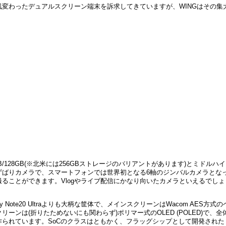
一風変わったデュアルスクリーン端末を訴求してきていますが、WINGはその集
に8GB/128GB(※北米には256GBストレージのバリアントがあります)とミドルハイ
ずばりカメラで、スマートフォンでは世界初となる6軸のジンバルカメラとな
ることができます。Vlogやライブ配信にかなり向いたカメラといえるでしょ
Note20 Ultraよりも大柄な筐体で、メインスクリーンはWacom AES方式の
ーンは(折りたためないにも関わらず)ポリマー式のOLED (POLED)で、全
られています。SoCのクラスはともかく、フラッグシップとして開発された