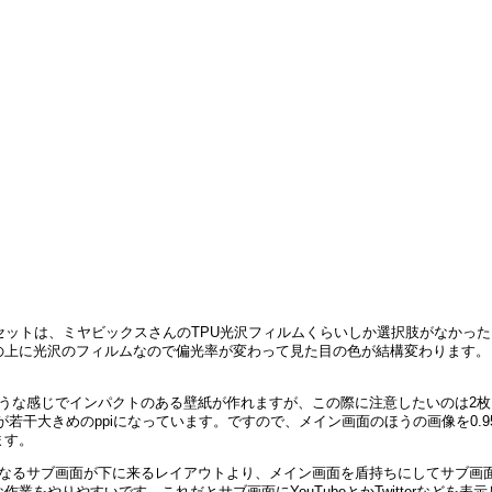
セットは、ミヤビックスさんのTPU光沢フィルムくらいしか選択肢がなかった
の上に光沢のフィルムなので偏光率が変わって見た目の色が結構変わります。
うな感じでインパクトのある壁紙が作れますが、この際に注意したいのは2枚
が若干大きめのppiになっています。ですので、メイン画面のほうの画像を0.9
ます。
となるサブ画面が下に来るレイアウトより、メイン画面を盾持ちにしてサブ画
をやりやすいです。これだとサブ画面にYouTubeとかTwitterなどを表示