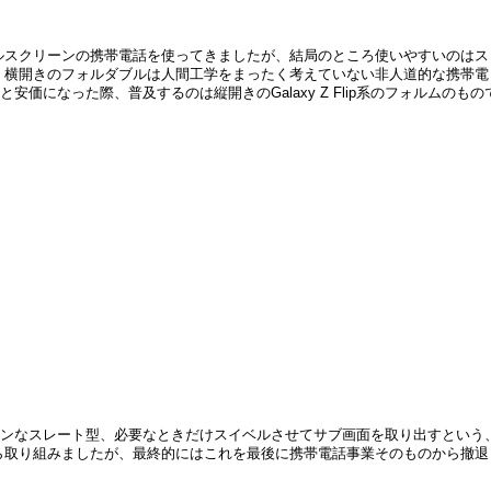
ルスクリーンの携帯電話を使ってきましたが、結局のところ使いやすいのはス
。横開きのフォルダブルは人間工学をまったく考えていない非人道的な携帯電
安価になった際、普及するのは縦開きのGalaxy Z Flip系のフォルムのもの
ーンなスレート型、必要なときだけスイベルさせてサブ画面を取り出すという
ら取り組みましたが、最終的にはこれを最後に携帯電話事業そのものから撤退