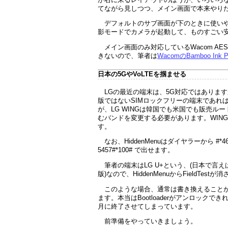
てながら見しつつ、メイン画面で本来やり
デフォルトのサブ画面が下のときに使い
影モードでカメラが起動して、ものすごい
メイン画面のみ対応しているWacom A
きないので、筆者は
WacomのBamboo Ink P
日本の5GやVoLTEを掴ませる
LGの最近の端末は、5G対応ではあります
版ではないSIMロックフリーの端末であれば、H
が、LG WINGは韓国でも米国でも販売
むバンドを変更する必要があります。WIN
す。
なお、HiddenMenuはダイヤラーから #*4
5457#*100# で出せます。
筆者の端末はLG U+という、(日本で言
版)なので、HiddenMenuからFieldT
このような場合、通常は書き換えることが
ます。本当はBootloaderがアンロック
月に終了させてしまっています。
前準備をやっていきましょう。