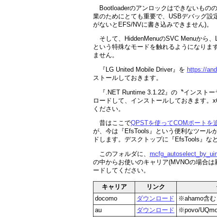
Bootloaderのアンロックはできないも
業のためにとても重要で、USBデバッグ設
がないとEFS/NVに書き込みできません)。
そして、HiddenMenuのSVC Menuか
という特殊なモードを触れるようになりま
ません。
『LG United Mobile Driver』を
https://an
ストールしておきます。
『.NET Runtime 3.1.22』の〝インス
ロードして、インストールしておきます。x64
ください。
昔はここで
QPSTを使ってCOMポートを
が、今は『EfsTools』という便利なツー
ドします。デスクトップに『EfsTools
このフォルダに、
mcfg_autoselect_by_ui
の中からお使いのキャリア(MVNOの場合は親元
ードしてください。
キャリア
リンク
docomo
ダウンロード
※ahamo含む
au
ダウンロード
※povo/UQm