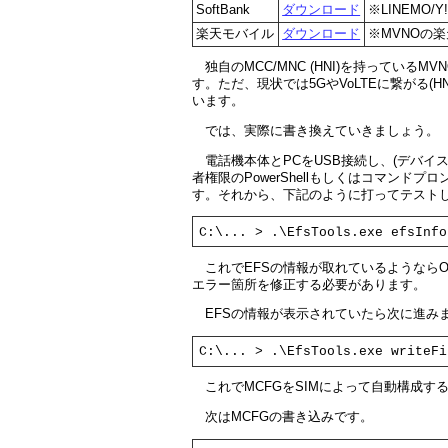
SoftBank
ダウンロード
※LINEMO/Y
楽天モバイル
ダウンロード
※MVNOの
独自のMCC/MNC (HNI)を持っている
す。ただ、現状では5GやVoLTEに繋がる(HN
います。
では、実際に書き換えていきましょう。
電話機本体とPCをUSB接続し、(デバ
者権限のPowerShellもしくはコマンドプ
す。それから、下記のように打ってテスト
C:\... > .\EfsTools.exe efsInfo
これでEFSの情報が取れているようなら
エラー箇所を修正する必要があります。
EFSの情報が表示されていたら次に進み
C:\... > .\EfsTools.exe writeFi
これでMCFGをSIMによって自動構成
次はMCFGの書き込みです。