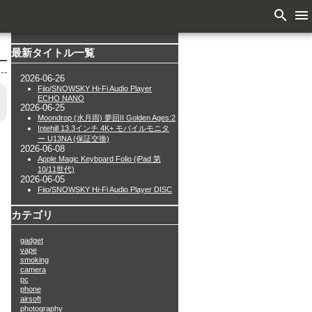
search
menu
最新タイトル一覧
2026-06-26
Fiio/SNOWSKY Hi-Fi Audio Player
ECHO NANO
2026-06-25
Moondrop (水月雨) 夢回II Golden Ages:2
Intehill 13.3インチ 4K+ モバイルモニタ
ー U13NA (保証交換)
2026-06-08
Apple Magic Keyboard Folio (iPad 第
10/11世代)
2026-06-05
Fiio/SNOWSKY Hi-Fi Audio Player DISC
カテゴリ
gadget
vape
smoking
camera
pc
phone
airsoft
photography