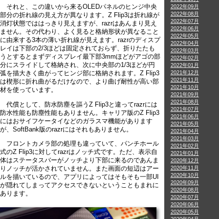
それと、この違いから来るOLEDパネルのヒンジ中央
2022年09月
2022年08月
部分の折れ線の見え方が異なります。Z Flip3は折れ線が
2022年07月
消灯状態でははっきり見えますが、razrはあんまり見え
2022年06月
ません。その代わり、よく見ると格納形状が異なること
2022年05月
に由来する3本の薄い折れ線が見えます。razrのディスプ
2022年04月
レイは下部の2/3ほどは固定されておらず、折りたたも
2022年03月
うとするとまずディスプレイ最下部3mmほどがアゴの部
2022年02月
分にスライドして格納され、次に中央部の1/3ほどが円
2022年01月
2021年12月
弧を描大きく曲がってヒンジ部に格納されます。Z Flip3
2021年11月
は楔形に折れ曲がるだけなので、より曲げ耐性が高い部
2021年10月
材を使っています。
2021年09月
2021年08月
代償として、防水防塵を謳うZ Flip3と違ってrazrには
2021年07月
防水性能も防塵性能もありません。キャリア版のZ Flip3
2021年06月
にはおサイフケータイなどのガラスマ機能があります
2021年05月
が、SoftBank版のrazrにはそれもありません。
2021年04月
2021年03月
フロントカメラ部の処理も違っていて、パンチホール
2021年02月
式のZ Flip3に対してrazrはノッチ式です。ただ、表示自
2021年01月
体はステータスバーがノッチより下部に来るのであんま
2020年12月
2020年11月
りノッチが活かされていません。また画面の短辺はアー
2020年10月
ルを描いているので、アプリによってはそもそも一部UI
2020年09月
が隠れてしまってアクセスできないということもまれに
2020年08月
あります。
2020年07月
2020年06月
2020年05月