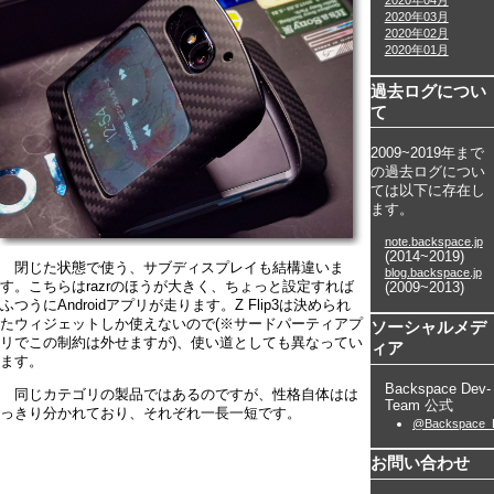
2020年04月
2020年03月
2020年02月
2020年01月
過去ログについ
て
2009~2019年まで
の過去ログについ
ては以下に存在し
ます。
note.backspace.jp
(2014~2019)
閉じた状態で使う、サブディスプレイも結構違いま
blog.backspace.jp
す。こちらはrazrのほうが大きく、ちょっと設定すれば
(2009~2013)
ふつうにAndroidアプリが走ります。Z Flip3は決められ
たウィジェットしか使えないので(※サードパーティアプ
ソーシャルメデ
リでこの制約は外せますが)、使い道としても異なってい
ィア
ます。
Backspace Dev-
同じカテゴリの製品ではあるのですが、性格自体はは
Team 公式
っきり分かれており、それぞれ一長一短です。
@Backspace_
お問い合わせ