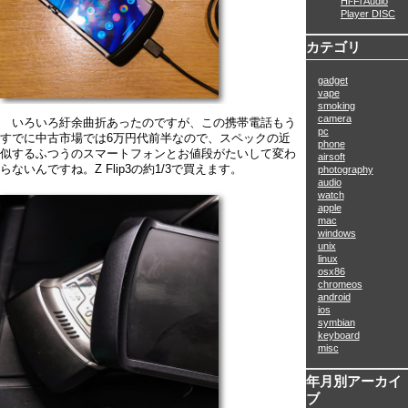
Hi-Fi Audio
Player DISC
カテゴリ
gadget
vape
smoking
camera
いろいろ紆余曲折あったのですが、この携帯電話もう
pc
すでに中古市場では6万円代前半なので、スペックの近
phone
似するふつうのスマートフォンとお値段がたいして変わ
airsoft
らないんですね。Z Flip3の約1/3で買えます。
photography
audio
watch
apple
mac
windows
unix
linux
osx86
chromeos
android
ios
symbian
keyboard
misc
年月別アーカイ
ブ