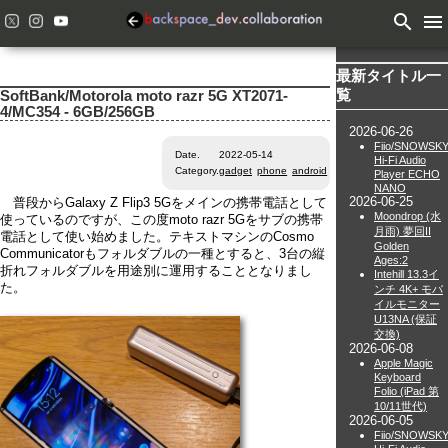
search
menu
最新タイトル一
覧
SoftBank/Motorola moto razr 5G XT2071-
4/MC354 - 6GB/256GB
2026-06-26
Fiio/SNOWSK
Date.
2022-05-14
Hi-Fi Audio
Category.
gadget
phone
android
Player ECHO
NANO
2026-06-25
普段からGalaxy Z Flip3 5Gをメインの携帯電話として
Moondrop (水
使っているのですが、この度moto razr 5Gをサブの携帯
月雨) 夢回II
電話として使い始めました。テキストマシンのCosmo
Golden
Communicatorもフォルダブルの一種とすると、3台の縦
Ages:2
折れフォルダブルを用途別に運用することとなりまし
Intehill 13.3イ
た。
ンチ 4K+ モバ
イルモニター
U13NA (保証
交換)
2026-06-08
Apple Magic
Keyboard
Folio (iPad 第
10/11世代)
2026-06-05
Fiio/SNOWSK