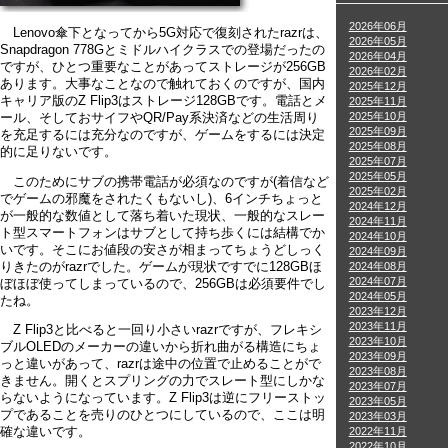
2026年06月
Lenovo傘下となってから5G対応で復刻されたrazrは、
2026年05月
Snapdragon 778Gとミドルハイクラスでの登場だったの
2026年04月
ですが、ひとつ重要なことがあってストレージが256GB
2026年02月
あります。大事なことなので触れておくのですが、国内
2025年12月
キャリア版のZ Flip3はストレージ128GBです。電話とメ
2025年11月
2025年10月
ール、そしておサイフやQR/Pay系決済などの生活周り
2025年09月
を充足するには充分なのですが、ゲームをするには決定
2025年08月
的に足りないです。
2025年07月
2025年05月
このためにサブの携帯電話が必須なのですが(着信など
2025年02月
でゲームの邪魔をされたくもないし)、6インチちょっと
2024年12月
が一般的な数値として落ち着いた現状、一般的なスレー
2024年11月
ト型スマートフォンはサブとして持ち歩くには結構でか
2024年10月
いです。そこにお値段の安さが相まってちょうどしっく
2024年09月
りきたのがrazrでした。ゲームが現状ですでに128GBほ
2024年08月
2024年07月
ぼほぼ使ってしまっているので、256GBは必須要件でし
2024年05月
たね。
2023年12月
2023年11月
Z Flip3と比べると一回り小さいrazrですが、フレキシ
2023年10月
ブルOLEDのメーカーの違いから折れ曲がる構造にちょ
2023年09月
っと違いがあって、razrは途中の位置で止めることがで
2023年08月
きません。開くとスプリングの力でスレート型にしかな
2023年07月
らないようになっています。Z Flip3は逆にフリーストッ
2023年05月
プであることを売りのひとつにしているので、ここは明
2023年03月
2022年11月
確な違いです。
2022年10月