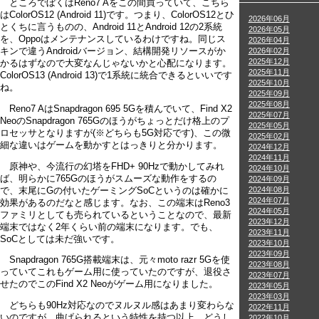
ところでぼくはReno7 Aをこの間買っていて、こちら
はColorOS12 (Android 11)です。つまり、ColorOS12とひ
2026年06月
とくちに言うものの、Android 11とAndroid 12の2系統
2026年05月
を、Oppoはメンテナンスしているわけですね。同じス
2026年04月
2026年02月
キンで違うAndroidバージョン、結構開発リソースがか
2025年12月
かるはずなので大変なんじゃないかと心配になります。
2025年11月
ColorOS13 (Android 13)で1系統に統合できるといいです
2025年10月
ね。
2025年09月
2025年08月
Reno7 AはSnapdragon 695 5Gを積んでいて、Find X2
2025年07月
NeoのSnapdragon 765Gのほうがちょっとだけ格上のプ
2025年05月
ロセッサとなりますが(※どちらも5G対応です)、この微
2025年02月
細な違いはゲームを動かすとはっきりと分かります。
2024年12月
2024年11月
原神や、今流行の幻塔をFHD+ 90Hzで動かしてみれ
2024年10月
ば、明らかに765Gのほうがスムーズな動作をするの
2024年09月
2024年08月
で、末尾にGの付いたゲーミングSoCというのは確かに
2024年07月
効果があるのだなと感じます。なお、この端末はReno3
2024年05月
ファミリとしても売られているということなので、最新
2023年12月
端末ではなく2年くらい前の端末になります。でも、
2023年11月
SoCとしては未だ強いです。
2023年10月
2023年09月
Snapdragon 765G搭載端末は、元々moto razr 5Gを使
2023年08月
っていてこれもゲーム用に使っていたのですが、退役さ
2023年07月
せたのでこのFind X2 Neoがゲーム用になりました。
2023年05月
2023年03月
どちらも90Hz対応なのでヌルヌル感はあまり変わらな
2022年11月
いのですが、曲げられるという特性を持つ以上、どうし
2022年10月