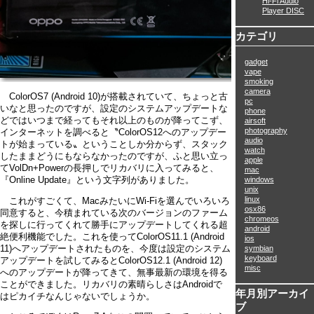
Hi-Fi Audio
Player DISC
カテゴリ
gadget
vape
smoking
camera
ColorOS7 (Android 10)が搭載されていて、ちょっと古
pc
いなと思ったのですが、設定のシステムアップデートな
phone
どではいつまで経ってもそれ以上のものが降ってこず、
airsoft
photography
インターネットを調べると〝ColorOS12へのアップデー
audio
トが始まっている〟ということしか分からず、スタック
watch
したままどうにもならなかったのですが、ふと思い立っ
apple
てVolDn+Powerの長押しでリカバリに入ってみると、
mac
『Online Update』という文字列がありました。
windows
unix
linux
これがすごくて、MacみたいにWi-Fiを選んでいろいろ
osx86
同意すると、今積まれている次のバージョンのファーム
chromeos
を探しに行ってくれて勝手にアップデートしてくれる超
android
絶便利機能でした。これを使ってColorOS11.1 (Android
ios
11)へアップデートされたものを、今度は設定のシステム
symbian
keyboard
アップデートを試してみるとColorOS12.1 (Android 12)
misc
へのアップデートが降ってきて、無事最新の環境を得る
ことができました。リカバリの素晴らしさはAndroidで
年月別アーカイ
はピカイチなんじゃないでしょうか。
ブ