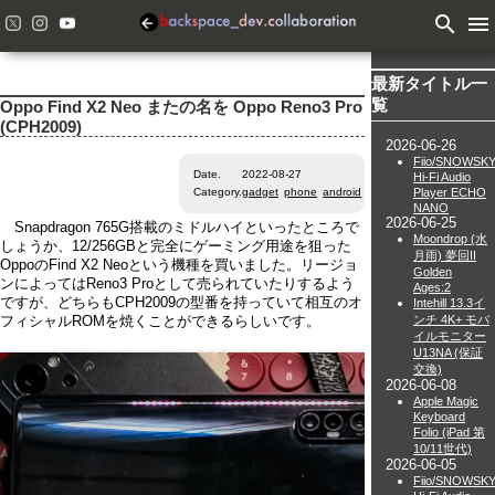
search
menu
最新タイトル一
覧
Oppo Find X2 Neo またの名を Oppo Reno3 Pro
(CPH2009)
2026-06-26
Fiio/SNOWSK
Date.
2022-08-27
Hi-Fi Audio
Player ECHO
Category.
gadget
phone
android
NANO
2026-06-25
Snapdragon 765G搭載のミドルハイといったところで
Moondrop (水
しょうか、12/256GBと完全にゲーミング用途を狙った
月雨) 夢回II
OppoのFind X2 Neoという機種を買いました。リージョ
Golden
ンによってはReno3 Proとして売られていたりするよう
Ages:2
ですが、どちらもCPH2009の型番を持っていて相互のオ
Intehill 13.3イ
ンチ 4K+ モバ
フィシャルROMを焼くことができるらしいです。
イルモニター
U13NA (保証
交換)
2026-06-08
Apple Magic
Keyboard
Folio (iPad 第
10/11世代)
2026-06-05
Fiio/SNOWSK