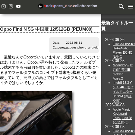
search
menu
最新タイトル一
覧
Oppo Find N 5G 中国版 12/512GB (PEUM00)
2026-06-26
Date.
2022-08-31
Fiio/SNOWSK
Category.
gadget
phone
android
Hi-Fi Audio
Player ECHO
NANO
最近なんかOppoづいていますが、意図しているわけで
2026-06-25
はありません。Oppoが満を持して発売したフォルダブ
Moondrop (水
ル端末であるFind Nを買いました。Oppoはこの端末に至
月雨) 夢回II
るまでフォルダブルのコンセプト端末を6機種くらい発
Golden
表していて、完成度の高さではフォルダブルとしてピカ
Ages:2
Intehill 13.3イ
イチではないでしょうか。
ンチ 4K+ モバ
イルモニター
U13NA (保証
交換)
2026-06-08
Apple Magic
Keyboard
Folio (iPad 第
10/11世代)
2026-06-05
Fiio/SNOWSK