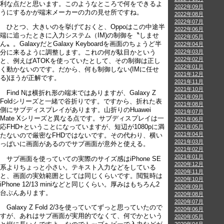
利な点だと思います。このようなところで何をできるよ
2022年09月
うにするかが端末メーカーの力の見せ所ですね。
2022年08月
2022年07月
ひとつ、大きいのを挙げておくと、Oppoはこの中途半
2022年06月
端に追ったときに入力システム（IM)の制御を〝しませ
2022年05月
ん〟。GalaxyだとGalaxy Keyboardを画面のちょうど半
2022年04月
2022年03月
分に来るように調整します。これの何が駄目かという
2022年02月
と、例えばATOKを使っていたとして、その制御は正し
2022年01月
く動かないのです。だから、何も制御しない(IMに任せ
2021年12月
る)ほうが正解です。
2021年11月
2021年10月
Find Nは横折れ形の端末ではありますが、Galaxy Z
2021年09月
Foldシリーズと一緒で谷折りです。ですから、折れた表
2021年08月
側にサブディスプレイがあります。山折りのHuawei
2021年07月
Mate Xシリーズと異なる点です。サブディスプレイは一
2021年06月
応FHD+ということになっていますが、短辺が1080pに満
2021年05月
2021年04月
たないので厳密なFHDではないです。その代わり、横い
2021年03月
っぱいに画面があるのでサブ画面が意外と使える。
2021年02月
2021年01月
サブ画面を使っていての実際のサイズ感はiPhone SE
2020年12月
系よりちょっと小さい。テキスト入力などをしている
2020年11月
と、画面の実効範囲としては同じくらいです。閲覧時は
2020年10月
iPhone 12/13 miniなどと同じくらい。厚みはもちろん2
2020年09月
台ぶんあります。
2020年08月
2020年07月
Galaxy Z Fold 2/3を使っていてずっと思っていたので
2020年06月
すが、あれはサブ画面が実用的でなくて、何でかという
2020年05月