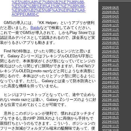
%E5%85%A8%E7%B6%B2%E7%89%88-
%E5%9C%8B%E8%A1%8C%E7%89%88-
2026年06月
%E9%80%B2%E5%8F%A3%E8%B2%A8-
2026年05月
AOPPEUM00-C
2026年04月
2026年02月
GMSの導入には、『KK Helper』というアプリが便利
2025年12月
だと思いました。
Baidu
などで検索してみてください。
2025年11月
これで一発でGMSが導入されて、しかもPlay Storeでは
2025年10月
認証済みデバイスとして認識されるので、課金系など実
2025年09月
装がうるさいアプリも動きます。
2025年08月
2025年07月
Find Nの特徴は、ぴったり閉じるヒンジだと思いま
2025年05月
2025年02月
す。Galaxy ZシリーズはフレキシブルOLEDがU字形に
2024年12月
閉じるので、本体形状がくさび形になっていてヒンジの
2024年11月
根元はぴったり閉じずに隙間ができますが、Find Nのフ
2024年10月
レキシブルOLEDはmoto razrなどと同じような水滴形に
2024年09月
閉じるので、本体はぴったりとブック型に閉じるように
2024年08月
なっています。ただし、Galaxyとは違って防水防滴とい
2024年07月
った高度な機構を持っていません。
2024年05月
2023年12月
ヒンジはフリーストップとなっていて、途中で止めら
2023年11月
れないmoto razrとは違い、Galaxy Zシリーズのように好
2023年10月
2023年09月
きな位置で止めておくことが可能です。
2023年08月
2023年07月
意外とこのポジションが便利で、慣れればタッチタイ
2023年05月
プもできるし昔のHP 200LXのように両側から手持ちで
2023年03月
親指打ちというのもできます。こういう、ポジションの
2022年11月
フリーさ加減がフォルダブル端末の醍醐味であって、便
2022年10月