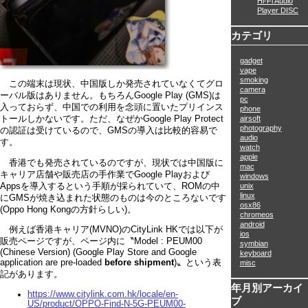
Hi-Fi Audio
Player DISC
カテゴリ
gadget
vape
smoking
この端末は現状、中国版しか発売されていなくてグロ
camera
ーバル版はありません。もちろんGoogle Play (GMS)は
pc
入っておらず、中国での利用を念頭に置いたプリインス
phone
トールしかないです。ただ、なぜかGoogle Play Protect
airsoft
photography
の認証は受けているので、GMSの導入は比較的容易で
audio
す。
watch
apple
香港でも発売されているのですが、現状では中国版に
mac
キャリア店舗や販売店の手作業でGoogle Playおよび
windows
Appsを導入するという手順が採られていて、ROMの中
unix
linux
にGMSが焼き込まれた状態のものは今のところないです
osx86
(Oppo Hong Kongの方針らしい)。
chromeos
android
例えば香港キャリア(MVNO)のCityLink HKでは以下が
ios
販売ページですが、ページ内に〝Model : PEUM00
symbian
(Chinese Version) (Google Play Store and Google
keyboard
application are pre-loaded
before shipment
)〟という表
misc
記があります。
年月別アーカイ
https://www.citylink.com.hk/locale/en-
ブ
US/product/OPPO-Find-N-5G-PEUM00-