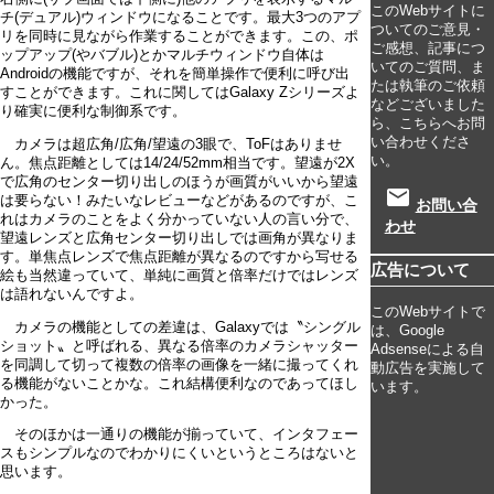
このWebサイトに
チ(デュアル)ウィンドウになることです。最大3つのアプ
ついてのご意見・
リを同時に見ながら作業することができます。この、ポ
ご感想、記事につ
ップアップ(やバブル)とかマルチウィンドウ自体は
いてのご質問、ま
Androidの機能ですが、それを簡単操作で便利に呼び出
たは執筆のご依頼
すことができます。これに関してはGalaxy Zシリーズよ
などございました
り確実に便利な制御系です。
ら、こちらへお問
い合わせくださ
カメラは超広角/広角/望遠の3眼で、ToFはありませ
い。
ん。焦点距離としては14/24/52mm相当です。望遠が2X
で広角のセンター切り出しのほうが画質がいいから望遠
email
は要らない！みたいなレビューなどがあるのですが、こ
お問い合
れはカメラのことをよく分かっていない人の言い分で、
わせ
望遠レンズと広角センター切り出しでは画角が異なりま
す。単焦点レンズで焦点距離が異なるのですから写せる
広告について
絵も当然違っていて、単純に画質と倍率だけではレンズ
は語れないんですよ。
このWebサイトで
カメラの機能としての差違は、Galaxyでは〝シングル
は、Google
ショット〟と呼ばれる、異なる倍率のカメラシャッター
Adsenseによる自
を同調して切って複数の倍率の画像を一緒に撮ってくれ
動広告を実施して
る機能がないことかな。これ結構便利なのであってほし
います。
かった。
そのほかは一通りの機能が揃っていて、インタフェー
スもシンプルなのでわかりにくいというところはないと
思います。