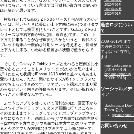
2020年04月
と縦に長いんですよ。なのでトップヘビーで入力などが
2020年03月
やりづらい。そういう意味ではFind Nが縦方向に短いの
2020年02月
は正解だと思います。
2020年01月
横折れとしてGalaxy Z Foldシリーズと何が違うのかと
過去ログについ
いえば、開いたときに長辺が上下方向に来る(つまりタブ
レットとしては横置き)ということです。Galaxy Z Fold
て
シリーズは左右方向が長辺(同、縦置き)です。この、上
下方向に来ることがなぜ重要なのかというと、現代のタ
2009~2019年まで
ブレット端末の一般的な利用シーンを考えると、長辺が
の過去ログについ
上下方向に来る、いわゆる横置きの状態で使うからで
ては以下に存在し
す。
ます。
そして、Galaxy Z Foldシリーズと比べると圧倒的に小
note.backspace.jp
型であるということもメリットではないかと思います。
(2014~2019)
折りたたんだ状態でiPhone 12/13 miniと並べてもあまり
blog.backspace.jp
(2009~2013)
変わりません。ただ、開いたサイズが8インチクラスな
のでちょっと小さめです。ファブレット端末とあまり変
ソーシャルメデ
わらないという向きの評価もあります。それが折れると
ィア
いうことが重要なんですがね。
ふつうにアプリを使っていて便利なのは、画面下から
Backspace Dev-
上スワイプをドラッグしてタスク画面に行くところを、
Team 公式
そのまま上までドラッグしていくとポップアップウィン
@Backspace_
ドウになることと、画面上から(サブ画面では画面左側か
ら)2本指で下方向に(サブ画面では右方向に)スワイプす
お問い合わせ
ると今のアプリが左側に(サブ画面では上側に)寄って、
右側に(サブ画面では下側に)他のアプリを表示するマル