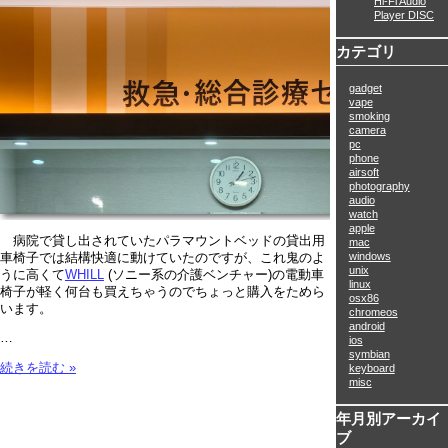
Hi-Fi Audio
Player DISC
カテゴリ
gadget
vape
smoking
camera
pc
phone
airsoft
photography
audio
watch
apple
病院で貸し出されていたパラマウントベッドの貸出用
mac
windows
車椅子では結構快適に動けていたのですが、これ鬼のよ
unix
うに高くて
WHILL
(ソニー系の介護ベンチャー)の電動車
linux
椅子が軽く何台も買えちゃうのでちょっと購入をためら
osx86
います。
chromeos
android
…
ios
symbian
続きを読む »
keyboard
misc
年月別アーカイ
ブ