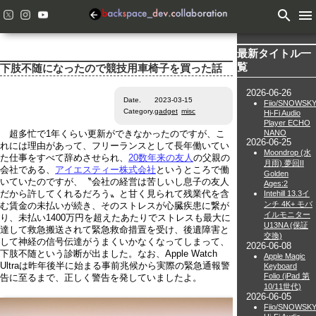
search
menu
最新タイトル一
覧
下肢不随になったので競技用車椅子を買った話
2026-06-26
Date.
2023-03-15
Fiio/SNOWSK
Category.
gadget
misc
Hi-Fi Audio
Player ECHO
NANO
超多忙で1年くらい更新ができなかったのですが、こ
2026-06-25
れには理由があって、フリーランスとして長年働いてい
Moondrop (水
た仕事をすべて辞めさせられ、
20数年来の友人
の父親の
月雨) 夢回II
会社である、
アイエスティー株式会社
というところで働
Golden
いていたのですが、〝会社の経営は苦しいし息子の友人
Ages:2
Intehill 13.3イ
だから許してくれるだろう〟と甘く見られて残業代を含
ンチ 4K+ モバ
む賃金の未払いが続き、そのストレスが心臓疾患に繋が
イルモニター
り、未払い1400万円を超えたあたりでストレスも最大に
U13NA (保証
達して救急搬送されて緊急救命措置を受け、後遺障害と
交換)
して神経の信号伝達がうまくいかなくなってしまって、
2026-06-08
下肢不随という診断が出ました。なお、Apple Watch
Apple Magic
Ultraは昨年後半に始まる事前兆候から実際の緊急通報警
Keyboard
Folio (iPad 第
告に至るまで、正しく警告を発していましたよ。
10/11世代)
2026-06-05
Fiio/SNOWSK