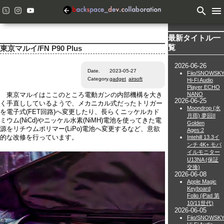
search
menu
最新タイトル一
覧
東京マルイ/FN P90 Plus
2026-06-26
Date.
2023-05-27
Fiio/SNOWSK
Category.
gadget
airsoft
Hi-Fi Audio
Player ECHO
NANO
東京マルイはここのところ電動ガンの内部機構を大き
2026-06-25
く手直ししているようで、メカニカル式だったトリガー
Moondrop (水
を電子式(FET回路)へ変更したり、長らくニッケルカド
月雨) 夢回II
ミウム(NiCd)やニッケル水素(NiMH)電池を使ってきた電
Golden
源をリチウムポリマー(LiPo)電池へ変更するなど、意欲
Ages:2
Intehill 13.3イ
的な改修を行っています。
ンチ 4K+ モバ
イルモニター
U13NA (保証
交換)
2026-06-08
Apple Magic
Keyboard
Folio (iPad 第
10/11世代)
2026-06-05
Fiio/SNOWSK