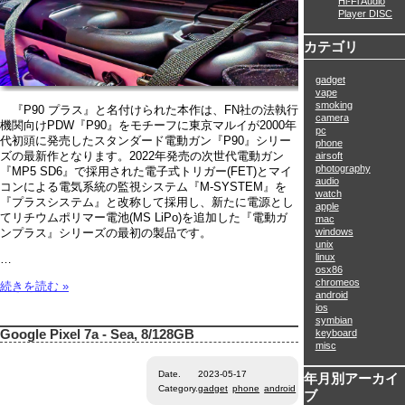
Hi-Fi Audio
Player DISC
カテゴリ
gadget
vape
smoking
『P90 プラス』と名付けられた本作は、FN社の法執行
camera
機関向けPDW『P90』をモチーフに東京マルイが2000年
pc
代初頭に発売したスタンダード電動ガン『P90』シリー
phone
ズの最新作となります。2022年発売の次世代電動ガン
airsoft
photography
『MP5 SD6』で採用された電子式トリガー(FET)とマイ
audio
コンによる電気系統の監視システム『M-SYSTEM』を
watch
『プラスシステム』と改称して採用し、新たに電源とし
apple
てリチウムポリマー電池(MS LiPo)を追加した『電動ガ
mac
windows
ンプラス』シリーズの最初の製品です。
unix
linux
…
osx86
chromeos
続きを読む »
android
ios
symbian
keyboard
Google Pixel 7a - Sea, 8/128GB
misc
Date.
2023-05-17
年月別アーカイ
Category.
gadget
phone
android
ブ