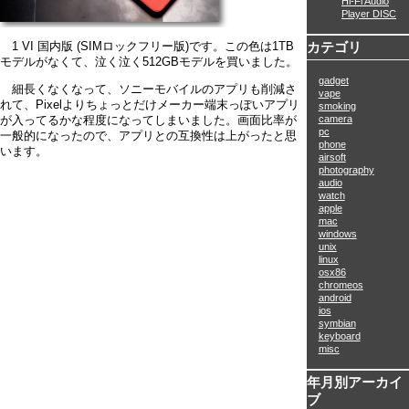
Hi-Fi Audio
Player DISC
カテゴリ
1 VI 国内版 (SIMロックフリー版)です。この色は1TB
モデルがなくて、泣く泣く512GBモデルを買いました。
gadget
細長くなくなって、ソニーモバイルのアプリも削減さ
vape
れて、Pixelよりちょっとだけメーカー端末っぽいアプリ
smoking
camera
が入ってるかな程度になってしまいました。画面比率が
pc
一般的になったので、アプリとの互換性は上がったと思
phone
います。
airsoft
photography
audio
watch
apple
mac
windows
unix
linux
osx86
chromeos
android
ios
symbian
keyboard
misc
年月別アーカイ
ブ