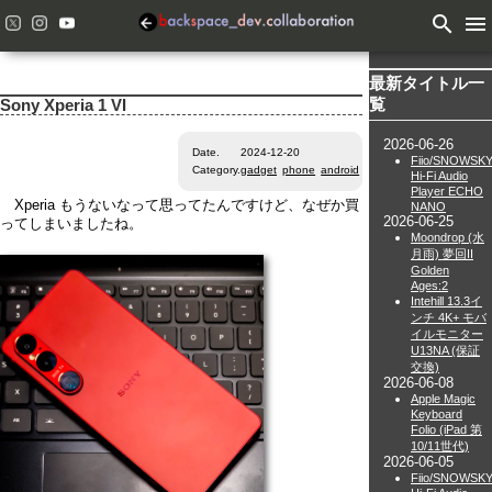
search
menu
最新タイトル一
覧
Sony Xperia 1 VI
2026-06-26
Date.
2024-12-20
Fiio/SNOWSK
Category.
gadget
phone
android
Hi-Fi Audio
Player ECHO
Xperia もうないなって思ってたんですけど、なぜか買
NANO
2026-06-25
ってしまいましたね。
Moondrop (水
月雨) 夢回II
Golden
Ages:2
Intehill 13.3イ
ンチ 4K+ モバ
イルモニター
U13NA (保証
交換)
2026-06-08
Apple Magic
Keyboard
Folio (iPad 第
10/11世代)
2026-06-05
Fiio/SNOWSK