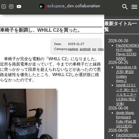
search
menu
最新タイトル一
覧
車椅子を新調し、WHILL C2を買った。
2026-06-26
Date.
2025-11-27
Fiio/SNOWSK
Category.
gadget
android
ios
misc
Hi-Fi Audio
Player ECHO
NANO
車椅子が完全な電動の『WHILL C2』になりました。
2026-06-25
近所を路面電車が走っていて、今までの車椅子だと線路
Moondrop (水
に突っかかって段差を超えられないなどがあったので悪
月雨) 夢回II
路走破性を優先したところ、WHILL C2しか選択肢に残
Golden
らなかったのです。
Ages:2
Intehill 13.3イ
ンチ 4K+ モバ
イルモニター
U13NA (保証
交換)
2026-06-08
Apple Magic
Keyboard
Folio (iPad 第
10/11世代)
2026-06-05
Fiio/SNOWSK