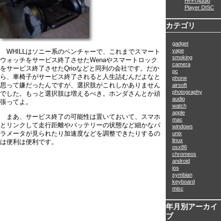
Hi-Fi Audio
Player DISC
カテゴリ
gadget
vape
WHILLはソニー系のベンチャーで、これまでスマート
smoking
ウォッチをサービス終了させたWenaやスマートロック
camera
をサービス終了させたQrioなどと同列の会社です。だか
pc
ら、車椅子がサービス終了されると人生詰むんだよなと
phone
思って嫌だったんですが、選択肢がこれしかありません
airsoft
photography
でした。もっと選択肢は増えるべき。ホンダさんとか頑
audio
張ってよ。
watch
apple
まあ、サービス終了の可能性は置いておいて、スマホ
mac
とリンクして走行距離やバッテリーの状態など細かなパ
windows
ラメータが見られたり加速度などを調整できたりするの
unix
linux
は便利は便利です。
osx86
chromeos
android
ios
symbian
keyboard
misc
年月別アーカイ
ブ