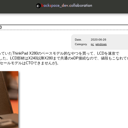
0
Date.
2020-06-26
Category.
pc
windows
たThinkPad X280のベースモデル的なやつを買って、LCDを速攻で
換装しました。LCD部材はX240以降X280まで共通のeDP接続なので、値段もこなれて
(※セールモデルはCTOできませんが)。