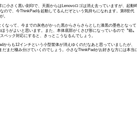
非常に小さく黒い刻印で、天面からはLenovoロゴは消え去っていますが、起動
ロゴなので、今ThinkPadを起動してるんだぞという気持ちになれます。第8世代
んが。
なくなって、今までの灰色がかった黒からさらさらとした漆黒の墨色となって
のほうがよいと思います。また、本体底部がくさび形になっているので〝箱〟
にミルスペック対応にすると、きっとこうなるんでしょう。
nkPadからも12インチという小型筐体が消えゆくのだなあと思っていましたが、
まだまだ棲み分けていくのでしょう。小さなThinkPadがお好きな方には本当