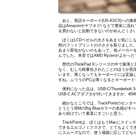
あと、英語キーボード(US-ASCII)への換装
品はAmazonやヤフオク! などで豊富に流れ
を買わないと起動できないのがめんどくさ
ぼくはLCDベゼルの太さをあまり気にし
然のフットプリントの小ささを取りました。X3
あまり変化がないのもあって、他メーカーを
んでした。本音ではAMD Ryzenがよかっ
歴代のThinkPad Xシリーズの中で
なく、むしろ軽量化されたことのほうが意
います。薄くなってもキーボードには妥協
すね。ふつうのPCは薄くなるとキーボー
便利になった点は、USB-C/Thunderb
USB-C ACアダプタが付いてきますが、4
細かなところでは、TrackPointのセ
とうとうIBMのBig Blueカラーの名残
あり続けていて素直にすごいと思う。
TrackPointは、ぼくはもうMacに
できるエルゴノミクスさで、とてもよくで
にスムーズなので、使う場面に応じてどち