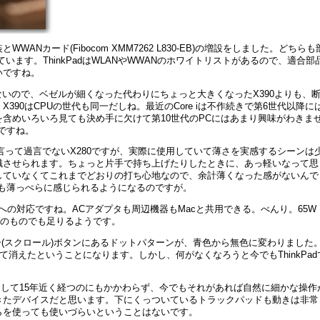
とWWANカード(Fibocom XMM7262 L830-EB)の増設をしました。どちらも
ています。ThinkPadはWLANやWWANのホワイトリストがあるので、適合部
いですね。
ないので、ベゼルが細くなった代わりにちょっと大きくなったX390よりも、
90はCPUの世代も同一だしね。最近のCore iは不作続きで第6世代以降に
含めいろいろ見ても決め手に欠けて第10世代のPCにはあまり興味がわきま
たですね。
最薄と言って過言でないX280ですが、実際に使用していて薄さを実感するシーンは
識させられます。ちょっと片手で持ち上げたりしたときに、あっ軽いなって思
していなくてこれまでどおりの打ち心地なので、余計薄くなった感がないんで
ドも薄っぺらに感じられるようになるのですが。
olt 3への対応ですね。ACアダプタも周辺機器もMacと共用できる。べんり。65W
5Wのものでも足りるようです。
ンター(スクロール)ボタンにあるドットパターンが、青色から無色に変わりました
がすべて消えたということになります。しかし、何がなくなろうと今でもThinkPad
スイッチして15年近く経つのにもかかわらず、今でもそれがあれば自然に細かな操作
きたデバイスだと思います。下にくっついているトラックパッドも動きは非常
らを使っても使いづらいということはないです。