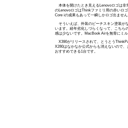
本体を開けたとき見えるLenovoロゴは
のLenovoロゴはThinkファミリ用の赤い
Core iの成果もあって一瞬しかロゴ出ませ
そういえば、外装のピーチスキン塗装が
います。経年劣化しづらくなって、こちら
感は少ないです。MacBook Airを無骨
X390がリリースされて、とうとうThi
X280はなかなか公式からも消えないので、
おすすめできる1台です。