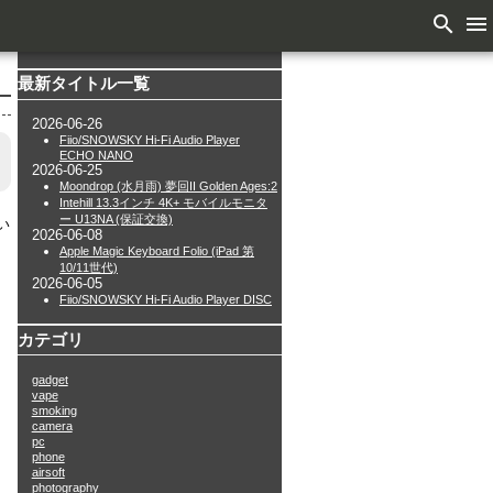
search
menu
最新タイトル一覧
2026-06-26
Fiio/SNOWSKY Hi-Fi Audio Player
ECHO NANO
2026-06-25
Moondrop (水月雨) 夢回II Golden Ages:2
Intehill 13.3インチ 4K+ モバイルモニタ
ー U13NA (保証交換)
い
2026-06-08
Apple Magic Keyboard Folio (iPad 第
10/11世代)
2026-06-05
Fiio/SNOWSKY Hi-Fi Audio Player DISC
カテゴリ
gadget
vape
smoking
camera
pc
phone
airsoft
photography