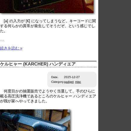
[a] の入力が [€] になってしまうなど、キーコードに関
する何らかの異常が発生してそうだぞ、という感じでし
た。
…
続きを読む »
ケルヒャー (KARCHER) ハンディエア
Date.
2025-12-27
Category.
gadget
misc
何度目かの抽選販売でようやく当選して、手のひらに
載る高圧洗浄機であるところのケルヒャー ハンディエア
が我が家へやってきました。