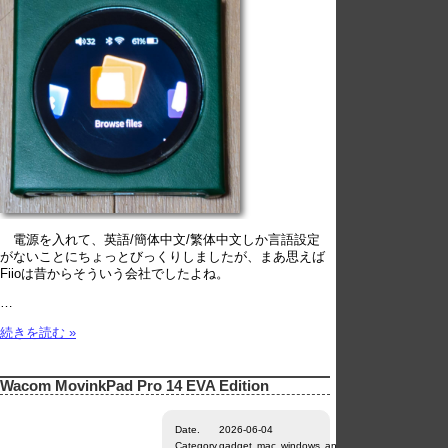
電源を入れて、英語/簡体中文/繁体中文しか言語設定
がないことにちょっとびっくりしましたが、まあ思えば
Fiioは昔からそういう会社でしたよね。
…
続きを読む »
Wacom MovinkPad Pro 14 EVA Edition
Date.
2026-06-04
Category.
gadget
mac
windows
android