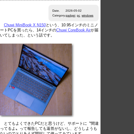
Date.
2026-05-02
Category.
gadget
pc
windows
Chuwi MiniBook X N150
という、10.95インチのミニノ
ートPCを買ったら、14インチの
Chuwi CoreBook Air
が届
いてしまった、という話です。
とてもよくできたPCだと思うけど、サポートに〝間違
ってるよ〟って報告しても返答がないし、どうしようも
ないのでとりあえず開封して使ってみています。