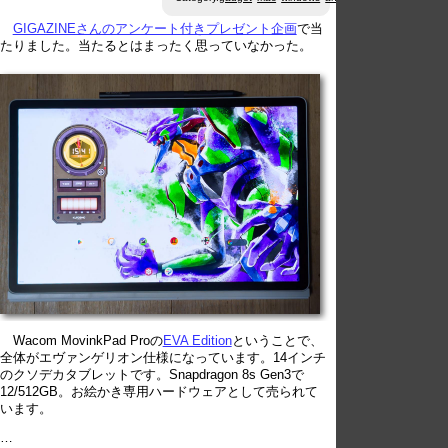
GIGAZINEさんのアンケート付きプレゼント企画
で当
たりました。当たるとはまったく思っていなかった。
Wacom MovinkPad Proの
EVA Edition
ということで、
全体がエヴァンゲリオン仕様になっています。14インチ
のクソデカタブレットです。Snapdragon 8s Gen3で
12/512GB。お絵かき専用ハードウェアとして売られて
います。
…