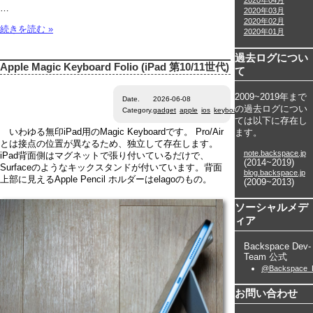
2020年04月
…
2020年03月
2020年02月
続きを読む »
2020年01月
過去ログについ
Apple Magic Keyboard Folio (iPad 第10/11世代)
て
2009~2019年まで
Date.
2026-06-08
の過去ログについ
Category.
gadget
apple
ios
keyboard
ては以下に存在し
いわゆる無印iPad用のMagic Keyboardです。 Pro/Air
ます。
とは接点の位置が異なるため、独立して存在します。
note.backspace.jp
iPad背面側はマグネットで張り付いているだけで、
(2014~2019)
Surfaceのようなキックスタンドが付いています。背面
blog.backspace.jp
上部に見えるApple Pencil ホルダーはelagoのもの。
(2009~2013)
ソーシャルメデ
ィア
Backspace Dev-
Team 公式
@Backspace_
お問い合わせ