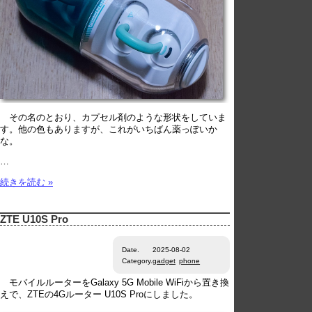
その名のとおり、カプセル剤のような形状をしていま
す。他の色もありますが、これがいちばん薬っぽいか
な。
…
続きを読む »
ZTE U10S Pro
Date.
2025-08-02
Category.
gadget
phone
モバイルルーターをGalaxy 5G Mobile WiFiから置き換
えで、ZTEの4Gルーター U10S Proにしました。