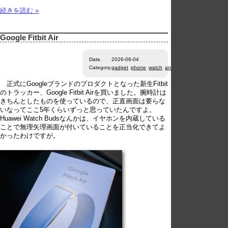
続きを読む »
Google Fitbit Air
Date.
2026-06-04
Category.
gadget
phone
watch
android
ios
正式にGoogleブランドのプロダクトとなった新生Fitbit
のトラッカー、Google Fitbit Airを買いました。腕時計は
きちんとしたものを使っているので、正直画面は要らな
いなってここ5年くらいずっと思っていたんですよ。
Huawei Watch Budsなんかは、イヤホンを内蔵している
ことで無理矢理画面が付いていることを正当化できてよ
かったわけですが。