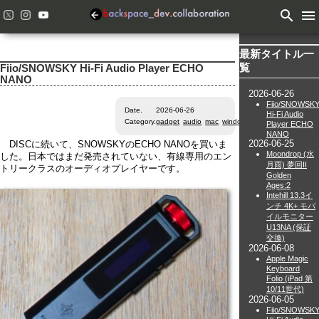
search
menu
最新タイトル一
覧
Fiio/SNOWSKY Hi-Fi Audio Player ECHO
NANO
2026-06-26
Fiio/SNOWSK
Date.
2026-06-26
Hi-Fi Audio
Category.
gadget
audio
mac
windows
android
ios
Player ECHO
NANO
2026-06-25
DISCに続いて、SNOWSKYのECHO NANOを買いま
Moondrop (水
した。日本ではまだ発売されていない、有線専用のエン
月雨) 夢回II
トリークラスのオーディオプレイヤーです。
Golden
Ages:2
Intehill 13.3イ
ンチ 4K+ モバ
イルモニター
U13NA (保証
交換)
2026-06-08
Apple Magic
Keyboard
Folio (iPad 第
10/11世代)
2026-06-05
Fiio/SNOWSK