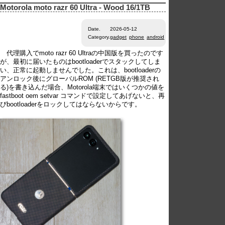
Motorola moto razr 60 Ultra - Wood 16/1TB
Date.
2026-05-12
Category.
gadget
phone
android
代理購入でmoto razr 60 Ultraの中国版を買ったのです
が、最初に届いたものはbootloaderでスタックしてしま
い、正常に起動しませんでした。これは、bootloaderの
アンロック後にグローバルROM (RETGB版が推奨され
る)を書き込んだ場合、Motorola端末ではいくつかの値を
fastboot oem setvar コマンドで設定してあげないと、再
びbootloaderをロックしてはならないからです。