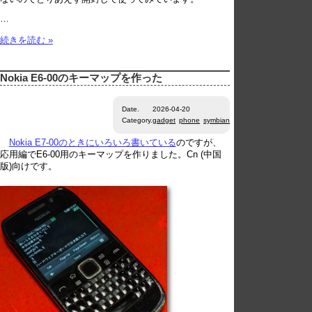
…
続きを読む »
Nokia E6-00のキーマップを作った
Date.
2026-04-20
Category.
gadget
phone
symbian
Nokia E7-00のときにいろいろ書いている
のですが、
応用編でE6-00用のキーマップを作りました。Cn (中国
版)向けです。