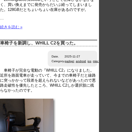
く、買い換えまでに発売からだいぶ経ってしまいまし
た。128GBだとちょいちょい在庫があるのですが。
…
続きを読む »
車椅子を新調し、WHILL C2を買った。
Date.
2025-11-27
Category.
gadget
android
ios
misc
車椅子が完全な電動の『WHILL C2』になりました。
近所を路面電車が走っていて、今までの車椅子だと線路
に突っかかって段差を超えられないなどがあったので悪
路走破性を優先したところ、WHILL C2しか選択肢に残
らなかったのです。