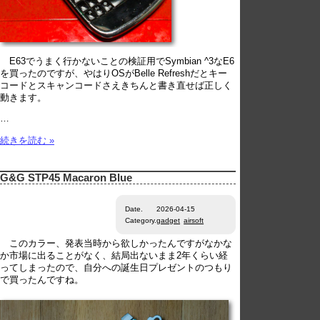
E63でうまく行かないことの検証用でSymbian ^3なE6
を買ったのですが、やはりOSがBelle Refreshだとキー
コードとスキャンコードさえきちんと書き直せば正しく
動きます。
…
続きを読む »
G&G STP45 Macaron Blue
Date.
2026-04-15
Category.
gadget
airsoft
このカラー、発表当時から欲しかったんですがなかな
か市場に出ることがなく、結局出ないまま2年くらい経
ってしまったので、自分への誕生日プレゼントのつもり
で買ったんですね。