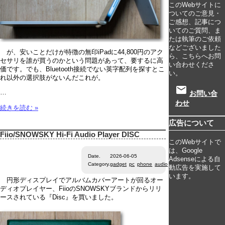
このWebサイトに
ついてのご意見・
ご感想、記事につ
いてのご質問、ま
たは執筆のご依頼
などございました
が、安いことだけが特徴の無印iPadに44,800円のアク
ら、こちらへお問
セサリを誰が買うのかという問題があって、要するに高
い合わせくださ
価です。でも、Bluetooth接続でない英字配列を探すとこ
い。
れ以外の選択肢がないんだこれが。
email
…
お問い合
わせ
続きを読む »
広告について
Fiio/SNOWSKY Hi-Fi Audio Player DISC
このWebサイトで
は、Google
Date.
2026-06-05
Adsenseによる自
Category.
gadget
pc
phone
audio
mac
windows
ios
動広告を実施して
います。
円形ディスプレイでアルバムカバーアートが回るオー
ディオプレイヤー、FiioのSNOWSKYブランドからリリ
ースされている『Disc』を買いました。