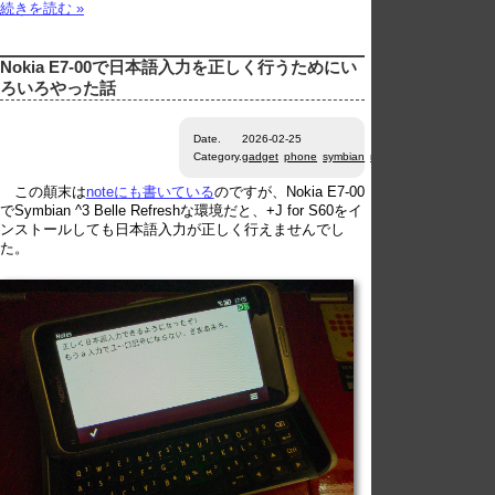
続きを読む »
Nokia E7-00で日本語入力を正しく行うためにい
ろいろやった話
Date.
2026-02-25
Category.
gadget
phone
symbian
misc
この顛末は
noteにも書いている
のですが、Nokia E7-00
でSymbian ^3 Belle Refreshな環境だと、+J for S60をイ
ンストールしても日本語入力が正しく行えませんでし
た。