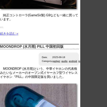
純正コントローラ(GameSir製) G9なども一緒に買って
います。
…
続きを読む »
MOONDROP (水月雨) PILL 中国初回版
Date.
2025-08-18
Category.
gadget
audio
android
ios
MOONDROP (水月雨)という、中華イヤホンの代表格
みたいなメーカーのオープン式イヤーカフ型ワイヤレス
イヤホン『PILL』の中国限定版を買いました。