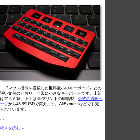
〝マウス機能を搭載した世界最小のキーボード〟との
謳い文句のとおり、非常に小さなキーボードです。上部
はアルミ製、下部は3Dプリントの樹脂製。
公式の通販ペ
ージ
から46.99USDで買えます。AliExpressなどでも売
られています。
…
続きを読む »