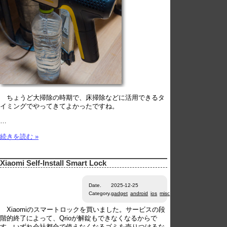
ちょうど大掃除の時期で、床掃除などに活用できるタ
イミングでやってきてよかったですね。
…
続きを読む »
Xiaomi Self-Install Smart Lock
Date.
2025-12-25
Category.
gadget
android
ios
misc
Xiaomiのスマートロックを買いました。サービスの段
階的終了によって、Qrioが解錠もできなくなるからで
す。いずれ会社都合で使えなくなるゴミを売りつけるな