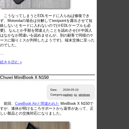
こうなってしまうとEDLモードに入らねば修復でき
ず、Motorolaの場合は分解してtestpointを露出させて短
絡しないとモードに入れないので(※EDLケーブルも必
要)、なんとか手順を間違えたことを認めさせ(※中国人
はなかなか間違いを認めませんが、別の顧客で同様のケ
ースに陥りミスが判明したようです)、端末交換に至った
のでした。
…
続きを読む »
Chuwi MiniBook X N150
Date.
2026-05-10
Category.
gadget
pc
windows
前回、
CoreBook Airと間違われた
MiniBook X N150で
すが、連休が明けるころサポートから返答があって、正
しい製品との交換対応になりました。