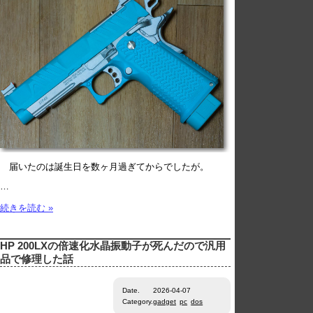
届いたのは誕生日を数ヶ月過ぎてからでしたが。
…
続きを読む »
HP 200LXの倍速化水晶振動子が死んだので汎用
品で修理した話
Date.
2026-04-07
Category.
gadget
pc
dos