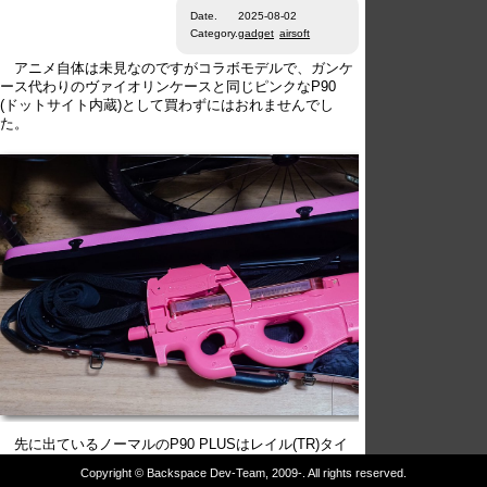
Date.
2025-08-02
Category.
gadget
airsoft
アニメ自体は未見なのですがコラボモデルで、ガンケ
ース代わりのヴァイオリンケースと同じピンクなP90
(ドットサイト内蔵)として買わずにはおれませんでし
た。
先に出ているノーマルのP90 PLUSはレイル(TR)タイ
プでしたが、このバージョンはドットサイトになってい
Copyright © Backspace Dev-Team, 2009-. All rights reserved.
て、でもドットサイトのサイドには小さなレールが付い