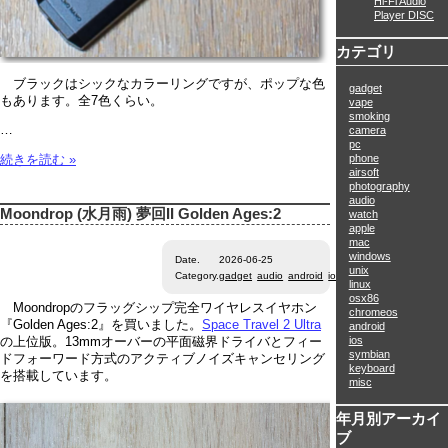
Hi-Fi Audio
Player DISC
カテゴリ
ブラックはシックなカラーリングですが、ポップな色
gadget
もあります。全7色くらい。
vape
smoking
…
camera
pc
phone
続きを読む »
airsoft
photography
audio
Moondrop (水月雨) 夢回II Golden Ages:2
watch
apple
mac
windows
Date.
2026-06-25
unix
Category.
gadget
audio
android
ios
linux
osx86
Moondropのフラッグシップ完全ワイヤレスイヤホン
chromeos
『Golden Ages:2』を買いました。
Space Travel 2 Ultra
android
ios
の上位版。13mmオーバーの平面磁界ドライバとフィー
symbian
ドフォーワード方式のアクティブノイズキャンセリング
keyboard
を搭載しています。
misc
年月別アーカイ
ブ