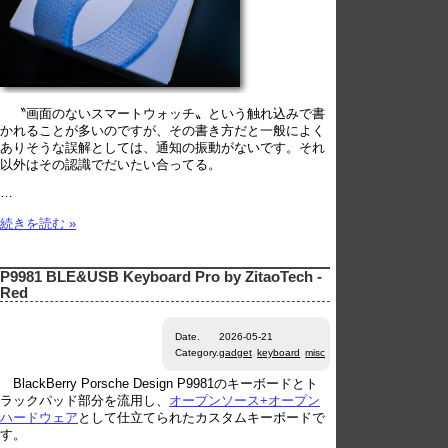
〝画面のないスマートウォッチ〟という触れ込みで書
かれることが多いのですが、その書き方だと一般によく
ありそうな誤解としては、通知の振動がないです。それ
以外はその認識でだいたい合ってる。
…
続きを読む »
P9981 BLE&USB Keyboard Pro by ZitaoTech -
Red
Date.
2026-05-21
Category.
gadget
keyboard
misc
BlackBerry Porsche Design P9981のキーボードとト
ラックパッド部分を流用し、
オープンソース+オープン
ハードウェア
として仕立てられたカスタムキーボードで
す。