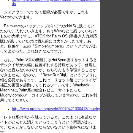
ds
シェアウェアですので登録が必要ですが、これも
Vectorでできます。
PalmwareのバックアップがいくつかNASに残ってい
たので、入れていきます。もうWebなどに残っていない
ものが大半ですし、ATOK for Palm OS (手書き入力対応
版) が残っていたのは個人的には大きかったです。あ
と、数独ゲームの『SimpleNumbers』というアプリがあ
ってよかった。これ好きなんですよ。
なお、Palm V系の機種にはHotSync後リセットすると
デジタイザが大幅に位置ずれする持病があって、修理し
ないと直らないのですが、もちろんもう修理することが
できません。なので、『ResetRunDigi』というアプリに
頼る必要があります。これは、リセット後にデジタイザ
補正の画面を起動してくれるツールです。Wayback
MachineにPalm系の総合レビューサイトだった
Muchy.comのアーカイブが残っていますので、これを利
用してください。
http://web.archive.org/web/20070421030413/muchy.com/review/resetru
レトロ系の何かを触っていると、このように有益なサ
イトがどんどん消えていってしまうという問題があっ
て、なんとかしないとならないなという気持ちになりま
す。