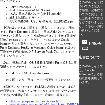
残しておきます。
このWebサイトに
ついてのご意見・
Palm Desktop 4.1.4
(PalmDesktopWin414EN.exe)
ご感想、記事につ
上記の日本語化パッチ (pd414jdsp.zip)
いてのご質問、ま
x86_64対応のドライバ
たは執筆のご依頼
(DVR_WINX64_USB_GN4-GN5_20110322.zip)
などございました
ら、こちらへお問
上記の3ファイルを揃えて、導入していきます。簡単
い合わせくださ
です。Palm Desktopを導入し、日本語化パッチをあて、
い。
ドライバを導入してからHotSyncボタンを押せば同期が
開始されるはずです。ただし、そのままだとQuick
email
お問い合
Installがうまく動作しないので、スタートメニューの
Palm Desktop, HotSync Manager, Quick Install の3つを
わせ
互換モード(Windows XP Service Pack 2)にしてやると
うまくいきました。
広告について
次に、標準のPalm OS 3.5 日本語版をPalm OS 4.1 英
このWebサイトで
語版へアップデートしてみました。
は、Google
PalmVx_ENG_FlashTool.exe
Adsenseによる自
動広告を実施して
これを同じように互換モードで実行してください。
います。
英語OSになったので、日本語を表示するためにJ-OS
が必要です。作者さんのサイトからはすでにダウンロー
ドできない(Nifty消滅……)ので、Vectorに頼ります。
http://simple-palm.com/jos5/index.html
https://www.vector.co.jp/soft/other/pilot/se206550.html?