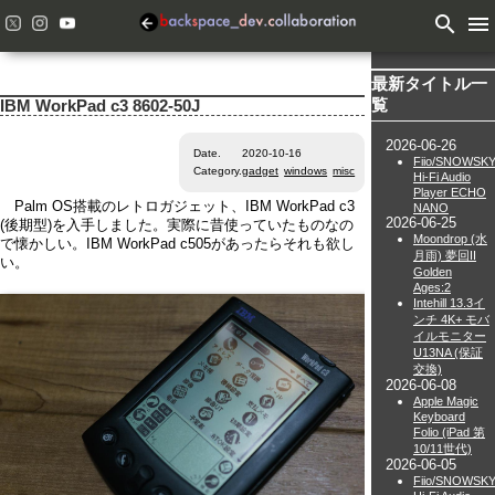
search
menu
最新タイトル一
覧
IBM WorkPad c3 8602-50J
2026-06-26
Date.
2020-10-16
Fiio/SNOWSK
Category.
gadget
windows
misc
Hi-Fi Audio
Player ECHO
Palm OS搭載のレトロガジェット、IBM WorkPad c3
NANO
2026-06-25
(後期型)を入手しました。実際に昔使っていたものなの
Moondrop (水
で懐かしい。IBM WorkPad c505があったらそれも欲し
月雨) 夢回II
い。
Golden
Ages:2
Intehill 13.3イ
ンチ 4K+ モバ
イルモニター
U13NA (保証
交換)
2026-06-08
Apple Magic
Keyboard
Folio (iPad 第
10/11世代)
2026-06-05
Fiio/SNOWSK