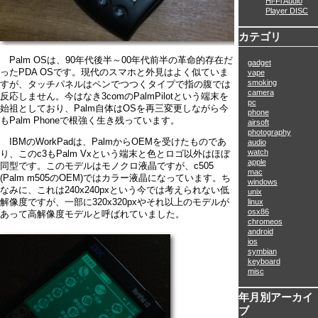
Hi-Fi Audio
Player DISC
カテゴリ
Palm OSは、90年代後半～00年代前半の革命的存在だ
gadget
ったPDA OSです。現代のスマホと外見はよく似ていま
vape
smoking
すが、タッチパネルはペンでつつくタイプで指の腹では
camera
反応しません。今はなき3comのPalmPilotという端末を
pc
始祖としており、Palm自体はOSを再三変更しながら今
phone
もPalm Phoneで根強く生き残っています。
airsoft
photography
IBMのWorkPadは、PalmからOEMを受けたものであ
audio
watch
り、このc3もPalm Vxという端末と色とロゴ以外はほぼ
apple
同型です。このモデルはモノクロ液晶ですが、c505
mac
(Palm m505のOEM)ではカラー液晶になっています。ち
windows
なみに、これは240x240pxという今では考えられない低
unix
解像度ですが、一部に320x320pxやそれ以上のモデルが
linux
osx86
あって高解像度モデルと呼ばれていました。
chromeos
android
ios
symbian
keyboard
misc
年月別アーカイ
ブ