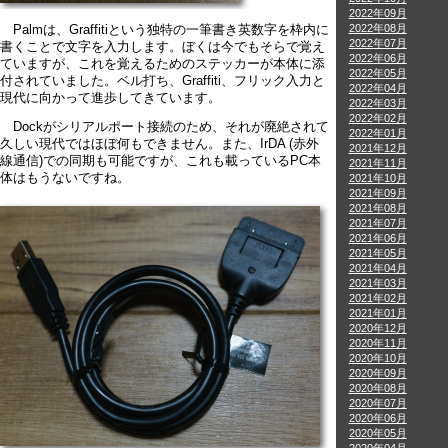
2022年09月
2022年08月
Palmは、Graffitiという独特の一筆書き英数字を枠内に
2022年07月
書くことで文字を入力します。ぼくは今でもそらで覚え
2022年06月
ていますが、これを覚えるためのステッカーが本体に添
2022年05月
付されていました。ベル打ち、Graffiti、フリック入力と
2022年04月
現代に向かって進歩してきています。
2022年03月
2022年02月
Dockがシリアルポート接続のため、それが廃絶されて
2022年01月
久しい現代ではほぼ何もできません。また、IrDA (赤外
2021年12月
線通信)での同期も可能ですが、これも載っているPC本
2021年11月
体はもうないですね。
2021年10月
2021年09月
2021年08月
2021年07月
2021年06月
2021年05月
2021年04月
2021年03月
2021年02月
2021年01月
2020年12月
2020年11月
2020年10月
2020年09月
2020年08月
2020年07月
2020年06月
2020年05月