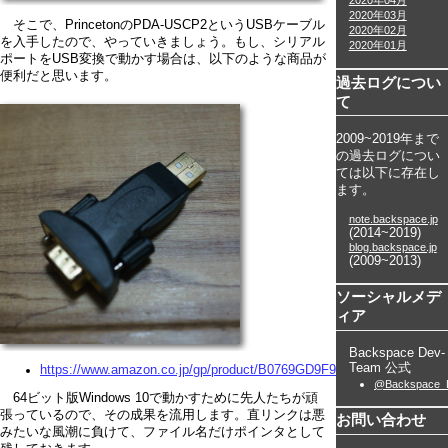
2020年04月
2020年03月
そこで、PrincetonのPDA-USCP2というUSBケーブル
2020年02月
を入手したので、やっていきましょう。もし、シリアル
2020年01月
ポートをUSB変換で動かす場合は、以下のような商品が
便利だと思います。
過去ログについ
て
2009~2019年まで
の過去ログについ
ては以下に存在し
ます。
note.backspace.jp
(2014~2019)
blog.backspace.jp
(2009~2013)
ソーシャルメデ
ィア
Backspace Dev-
Team 公式
https://www.amazon.co.jp/gp/product/B0769GD9F9/
@Backspace_
64ビット版Windows 10で動かすために先人たちが頑
張っているので、その成果を流用します。直リンクは悪
お問い合わせ
みたいな風潮に負けて、ファイル名だけポインタとして