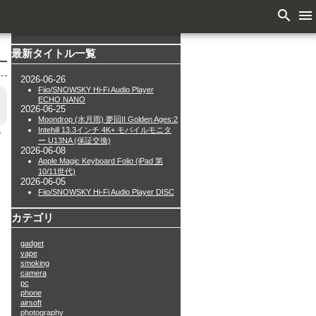
search
menu
最新タイトル一覧
2026-06-26
Fiio/SNOWSKY Hi-Fi Audio Player
ECHO NANO
2026-06-25
Moondrop (水月雨) 夢回II Golden Ages:2
Intehill 13.3インチ 4K+ モバイルモニタ
で
ー U13NA (保証交換)
2026-06-08
Apple Magic Keyboard Folio (iPad 第
10/11世代)
2026-06-05
Fiio/SNOWSKY Hi-Fi Audio Player DISC
カテゴリ
gadget
vape
smoking
camera
pc
phone
airsoft
photography