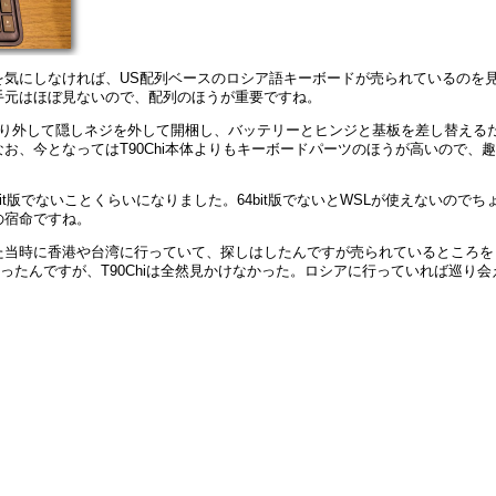
を気にしなければ、US配列ベースのロシア語キーボードが売られているのを
手元はほぼ見ないので、配列のほうが重要ですね。
取り外して隠しネジを外して開梱し、バッテリーとヒンジと基板を差し替える
お、今となってはT90Chi本体よりもキーボードパーツのほうが高いので、趣
bit版でないことくらいになりました。64bit版でないとWSLが使えないのでち
PCの宿命ですね。
た当時に香港や台湾に行っていて、探しはしたんですが売られているところを
はあったんですが、T90Chiは全然見かけなかった。ロシアに行っていれば巡り会