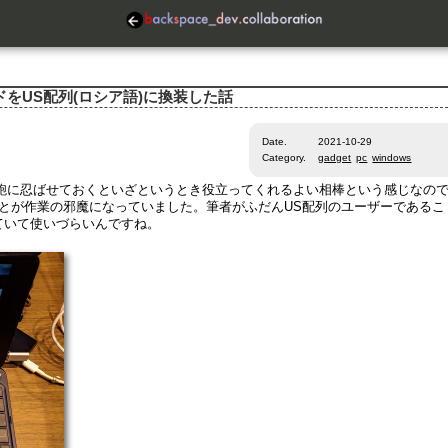
ーボードをUS配列(ロシア語)に換装した話
Date.
2021-10-29
Category.
gadget
pc
windows
、今のところ鞄に忍ばせておくといざというとき役立ってくれるよい相棒という感じなの
ことが作業の邪魔になっていました。筆者がふだんUS配列のユーザーであるこ
ていて使いづらいんですね。