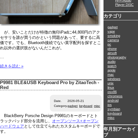
Hi-Fi Audio
Player DISC
カテゴリ
gadget
vape
が、安いことだけが特徴の無印iPadに44,800円のアク
smoking
セサリを誰が買うのかという問題があって、要するに高
camera
価です。でも、Bluetooth接続でない英字配列を探すとこ
pc
れ以外の選択肢がないんだこれが。
phone
airsoft
…
photography
audio
watch
続きを読む »
apple
mac
windows
P9981 BLE&USB Keyboard Pro by ZitaoTech -
unix
Red
linux
osx86
chromeos
android
Date.
2026-05-21
ios
Category.
gadget
keyboard
misc
symbian
keyboard
BlackBerry Porsche Design P9981のキーボードとト
misc
ラックパッド部分を流用し、
オープンソース+オープン
ハードウェア
として仕立てられたカスタムキーボードで
年月別アーカイ
す。
ブ