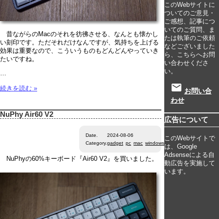
このWebサイトに
ついてのご意見・
ご感想、記事につ
いてのご質問、ま
昔ながらのMacのそれを彷彿させる、なんとも懐かし
たは執筆のご依頼
い刻印です。ただそれだけなんですが、気持ちを上げる
などございました
効果は重要なので、こういうものもどんどんやっていき
ら、こちらへお問
たいですね。
い合わせくださ
い。
…
email
続きを読む »
お問い合
わせ
NuPhy Air60 V2
広告について
Date.
2024-08-06
このWebサイトで
Category.
gadget
pc
mac
windows
linux
chromeos
keybo
は、Google
Adsenseによる自
NuPhyの60%キーボード『Air60 V2』を買いました。
動広告を実施して
います。