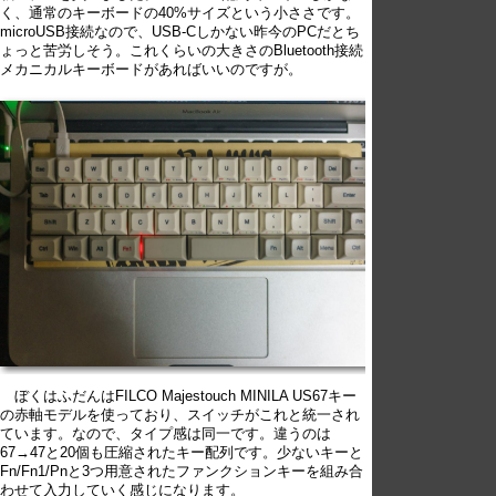
く、通常のキーボードの40%サイズという小ささです。
microUSB接続なので、USB-Cしかない昨今のPCだとち
ょっと苦労しそう。これくらいの大きさのBluetooth接続
メカニカルキーボードがあればいいのですが。
ぼくはふだんはFILCO Majestouch MINILA US67キー
の赤軸モデルを使っており、スイッチがこれと統一され
ています。なので、タイプ感は同一です。違うのは
67→47と20個も圧縮されたキー配列です。少ないキーと
Fn/Fn1/Pnと3つ用意されたファンクションキーを組み合
わせて入力していく感じになります。