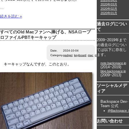
2020年04月
2020年03月
…
2020年02月
2020年01月
続きを読む »
過去ログについ
て
すべてのOld Macファンへ捧げる、NSAロープ
ロファイルPBTキーキャップ
2009~2019年まで
の過去ログについ
ては以下に存在し
Date.
2024-10-04
ます。
Category.
gadget
keyboard
mac
misc
note.backspace.jp
キーキャップなんですが、このとおり。
(2014~2019)
blog.backspace.jp
(2009~2013)
ソーシャルメデ
ィア
Backspace Dev-
Team 公式
@Backspace_
お問い合わせ