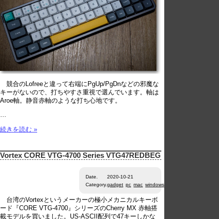
競合のLofreeと違って右端にPgUp/PgDnなどの邪魔な
キーがないので、打ちやすさ重視で選んでいます。軸は
Aroe軸。静音赤軸のような打ち心地です。
…
続きを読む »
Vortex CORE VTG-4700 Series VTG47REDBEG
Date.
2020-10-21
Category.
gadget
pc
mac
windows
keyboard
台湾のVortexというメーカーの極小メカニカルキーボ
ード『CORE VTG-4700』シリーズのCherry MX 赤軸搭
載モデルを買いました。US-ASCII配列で47キーしかな