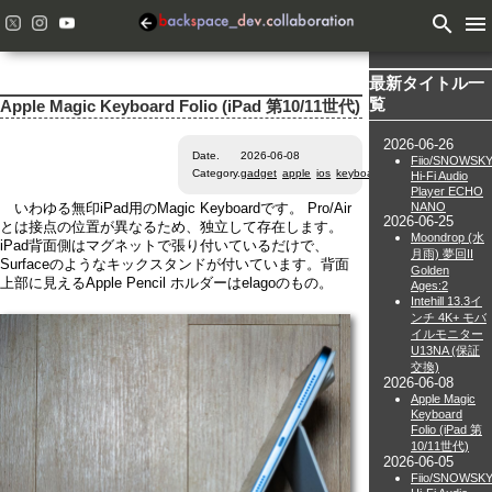
search
menu
最新タイトル一
覧
Apple Magic Keyboard Folio (iPad 第10/11世代)
2026-06-26
Date.
2026-06-08
Fiio/SNOWSK
Category.
gadget
apple
ios
keyboard
Hi-Fi Audio
Player ECHO
NANO
いわゆる無印iPad用のMagic Keyboardです。 Pro/Air
2026-06-25
とは接点の位置が異なるため、独立して存在します。
Moondrop (水
iPad背面側はマグネットで張り付いているだけで、
月雨) 夢回II
Surfaceのようなキックスタンドが付いています。背面
Golden
上部に見えるApple Pencil ホルダーはelagoのもの。
Ages:2
Intehill 13.3イ
ンチ 4K+ モバ
イルモニター
U13NA (保証
交換)
2026-06-08
Apple Magic
Keyboard
Folio (iPad 第
10/11世代)
2026-06-05
Fiio/SNOWSK